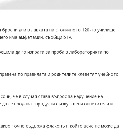
 броени дни в лавката на столичното 120-то училище,
 него има амфетамин, съобщи bTV.
решила да го изпрати за проба в лабораторията по
аправена по правилата и родителите клеветят учебното
очи, че в случая става въпрос за нарушение на
 да се продават продукти с изкуствени оцветители и
 какво точно съдържа флаконът, който вече не може да