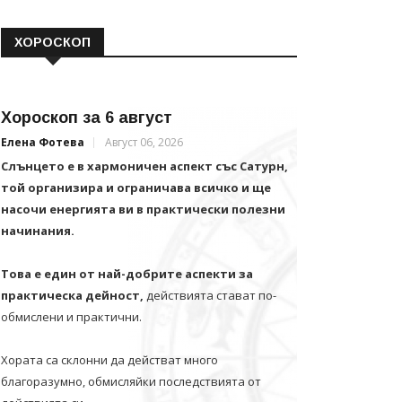
ХОРОСКОП
Хороскоп за 6 август
Елена Фотева
Август 06, 2026
Слънцето е в хармоничен аспект със Сатурн,
той организира и ограничава всичко и щe
насочи енергията ви в практически полезни
начинания.
Това е един от най-добрите аспекти за
практическа дейност,
действията стават по-
обмислени и практични.
Хората са склонни да действат много
благоразумно, обмисляйки последствията от