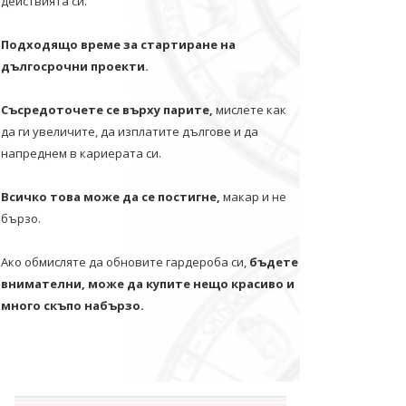
действията си.
Подходящо време за стартиране на
дългосрочни проекти.
Съсредоточете се върху парите,
мислете как
да ги увеличите, да изплатите дългове и да
напреднем в кариерата си.
Всичко това може да се постигне,
макар и не
бързо.
Ако обмисляте да обновите гардероба си,
бъдете
внимателни, може да купите нещо красиво и
много скъпо набързо.