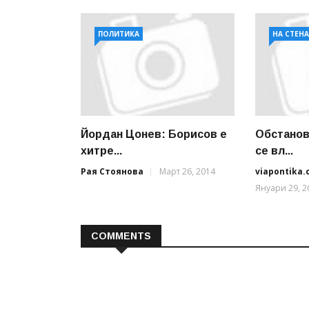
ПОЛИТИКА
НА СТЕН
Йордан Цонев: Борисов е
Обстанов
хитре...
се вл...
Рая Стоянова
Март 26, 2014
viapontika
Януари 29, 2
COMMENTS