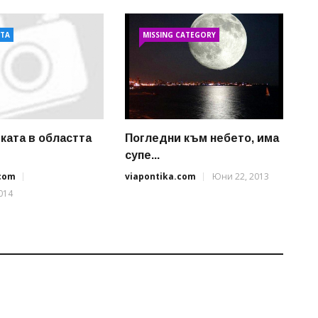
АТА
MISSING CATEGORY
ката в областта
Погледни към небето, има
супе...
.com
viapontika.com
Юни 22, 2013
014