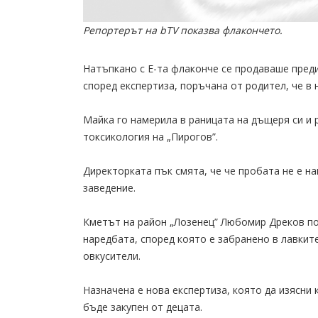
Репортерът на bTV показва флакончето.
Натъпкано с Е-та флаконче се продаваше преди
според експертиза, поръчана от родител, че в
Майка го намерила в раницата на дъщеря си и 
токсикология на „Пирогов”.
Директорката пък смята, че че пробата не е н
заведение.
Кметът на район „Лозенец” Любомир Дреков пос
наредбата, според която е забранено в лавките
овкусители.
Назначена е нова експертиза, която да изясни
бъде закупен от децата.