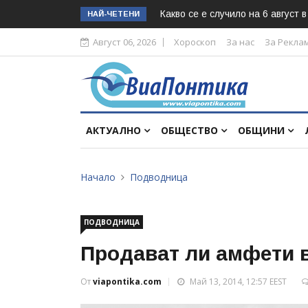
Какво се е случило на 6 август 
НАЙ-ЧЕТЕНИ
Август 06, 2026
Хороскоп
За нас
За Рекла
АКТУАЛНО
ОБЩЕСТВО
ОБЩИНИ
Начало
Подводница
ПОДВОДНИЦА
Продават ли амфети 
От
viapontika.com
Май 13, 2014, 12:57 EEST