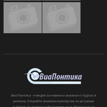
Виа Понтика - е-медия за новини и анализи от Бургас и
региона. Открийте анализи и репортаж за актуални
събития, вълнуващи обществото днес. Можете да се