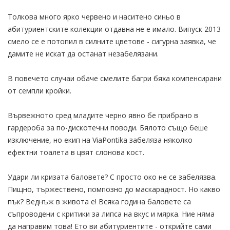
Толкова много ярко червено и наситено синьо в
абитуриентските колекции отдавна не е имало. Випуск 2013
смело се е потопил в силните цветове - сигурна заявка, че
дамите не искат да останат незабелязани.
В повечето случаи обаче смелите багри бяха компенсирани
от семпли кройки.
Вървежното сред младите черно явно бе прибрано в
гардероба за по-дискотечни поводи. Бялото също беше
изключение, но екип на ViaPontika забеляза няколко
ефектни тоалета в цвят слонова кост.
Удари ли кризата баловете? С просто око не се забелязва.
Пищно, тържествено, помпозно до маскарадност. Но какво
пък? Веднъж в живота е! Всяка година баловете са
съпроводени с критики за липса на вкус и мярка. Ние няма
да направим това! Ето ви абитуриентите - открийте сами