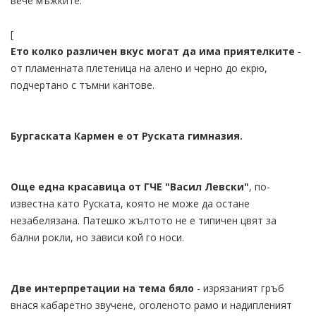
вече мъжките.
[
Ето колко различен вкус могат да има приятелките
-
от пламенната плетеница на алено и черно до екрю,
подчертано с тъмни кантове.
Бургаската Кармен е от Руската гимназия.
Още една красавица от ГЧЕ "Васил Левски"
, по-
известна като Руската, която не може да остане
незабелязана. Патешко жълтото не е типичен цвят за
бални рокли, но зависи кой го носи.
Две интерпретации на тема бяло
- изрязаният гръб
внася кабаретно звучене, оголеното рамо и надипленият