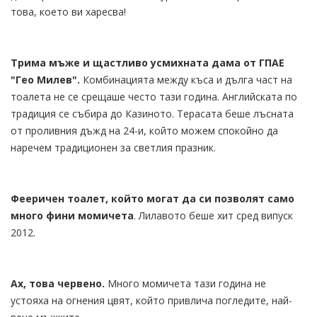
това, което ви харесва!
Трима мъже и щастливо усмихната дама от ГПАЕ
"Гео Милев".
Комбинацията между къса и дълга част на
тоалета не се срещаше често тази година. Английската по
традиция се събира до Казиното. Терасата беше лъсната
от проливния дъжд на 24-и, който можем спокойно да
наречем традиционен за светлия празник.
Фееричен тоалет, който могат да си позволят само
много фини момичета
. Лилавото беше хит сред випуск
2012.
Ах, това червено.
Много момичета тази година не
устояха на огнения цвят, който привлича погледите, най-