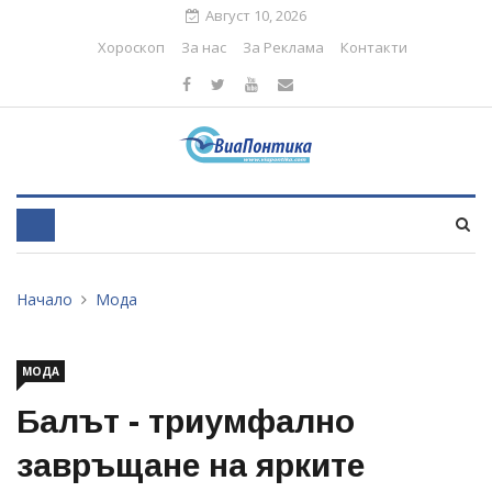
Август 10, 2026
Хороскоп
За нас
За Реклама
Контакти
Начало
Мода
МОДА
Балът - триумфално
завръщане на ярките