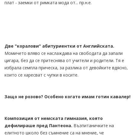
плат - заемки от римката мода от... пр.н.е.
Две "коралови" абитуриентки от Английската.
Момичето вляво се наслаждава на свободата да запали
цигара, без да се притеснява от учители и родители. Тя е
избрала семпла прическа, за разлика от девойките вдясно,
които се харесват с чупки в косите.
Защо не розово? Особено когато имам готин кавалер!
Композиция от немската гимназия, която
дефилираше пред Пантеона.
Възпитаничките на
елитното школо без съмнение са на мнение, че