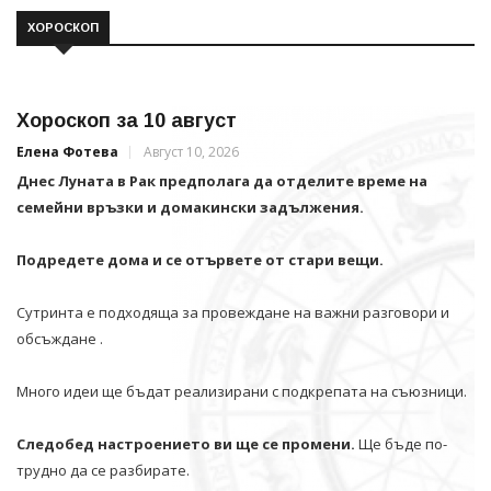
ХОРОСКОП
Хороскоп за 10 август
Елена Фотева
Август 10, 2026
Днес Луната в Рак предполага да отделите време на
семейни връзки и домакински задължения.
Подредете дома и се отървете от стари вещи.
Сутринта е подходяща за провеждане на важни разговори и
обсъждане .
Много идеи ще бъдат реализирани с подкрепата на съюзници.
Следобед настроението ви ще се промени.
Ще бъде по-
трудно да се разбирате.