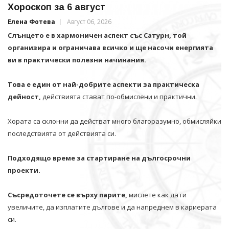
Хороскоп за 6 август
Елена Фотева
Август 06, 2026
Слънцето е в хармоничен аспект със Сатурн, той
организира и ограничава всичко и щe насочи енергията
ви в практически полезни начинания.
Това е един от най-добрите аспекти за практическа
дейност,
действията стават по-обмислени и практични.
Хората са склонни да действат много благоразумно, обмисляйки
последствията от действията си.
Подходящо време за стартиране на дългосрочни
проекти.
Съсредоточете се върху парите,
мислете как да ги
увеличите, да изплатите дългове и да напреднем в кариерата
си.