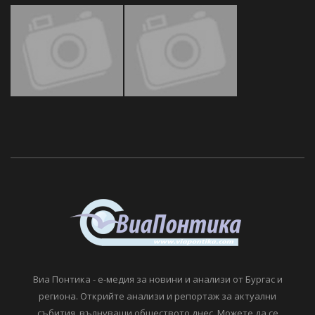
Виа Понтика - е-медия за новини и анализи от Бургас и
региона. Открийте анализи и репортаж за актуални
събития, вълнуващи обществото днес. Можете да се