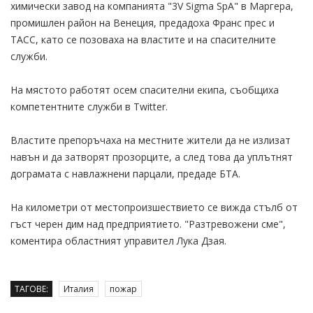
химически завод на компанията "3V Sigma SpA" в Маргера,
промишлен район на Венеция, предадоха Франс прес и
ТАСС, като се позоваха на властите и на спасителните
служби.
На мястото работят осем спасителни екипа, съобщиха
компетентните служби в Тwitter.
Властите препоръчаха на местните жители да не излизат
навън и да затворят прозорците, а след това да уплътнят
дограмата с навлажнени парцали, предаде БТА.
На километри от местопроизшествието се вижда стълб от
гъст черен дим над предприятието. "Разтревожени сме",
коментира областният управител Лука Дзая.
ТАГОВЕ:
Италия
пожар