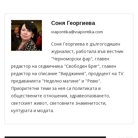
Соня Георгиева
viapontika@viapontika.com
Соня Георгиева е дългогодишен
журналист, работила във вестник
"Черноморски фар", главен
редактор на седмичника "Свободен Бряг", главен
редактор на списание "Вирджиния", продуцент на TV
предаванията "Неделно матине" и "Ревю".
Приоритетни теми за нея са политиката и
обществените отношения, здравеопазването,
светският живот, световните знаменитости,
културата и модата.