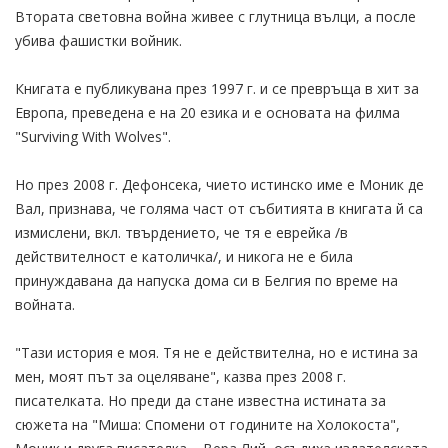
Втората световна война живее с глутница вълци, а после
убива фашистки войник.
Книгата е публикувана през 1997 г. и се превръща в хит за
Европа, преведена е на 20 езика и е основата на филма
"Surviving With Wolves".
Но през 2008 г. Дефонсека, чието истинско име е Моник де
Вал, признава, че голяма част от събитията в книгата й са
измислени, вкл. твърдението, че тя е еврейка /в
действителност е католичка/, и никога не е била
принуждавана да напуска дома си в Белгия по време на
войната.
"Тази история е моя. Тя не е действителна, но е истина за
мен, моят път за оцеляване", казва през 2008 г.
писателката. Но преди да стане известна истината за
сюжета на "Миша: Спомени от годините на Холокоста",