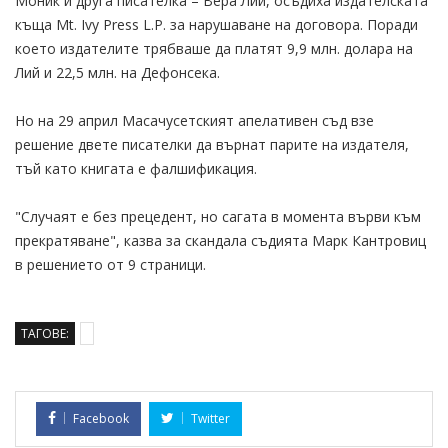
Моник и друга писателка – Вера Лий, осъдиха издателската
къща Mt. Ivy Press L.P. за нарушаване на договора. Поради
което издателите трябваше да платят 9,9 млн. долара на
Лий и 22,5 млн. на Дефонсека.
Но на 29 април Масачусетският апелативен съд взе
решение двете писателки да върнат парите на издателя,
тъй като книгата е фалшификация.
"Случаят е без прецедент, но сагата в момента върви към
прекратяване", казва за скандала съдията Марк Кантровиц
в решението от 9 страници.
ТАГОВЕ:
Facebook
Twitter