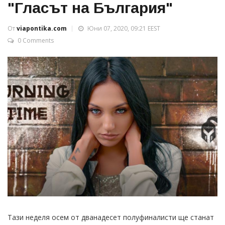
"Гласът на България"
От
viapontika.com
Юни 07, 2020, 09:21 EEST
0 Comments
Тази неделя осем от дванадесет полуфиналисти ще станат