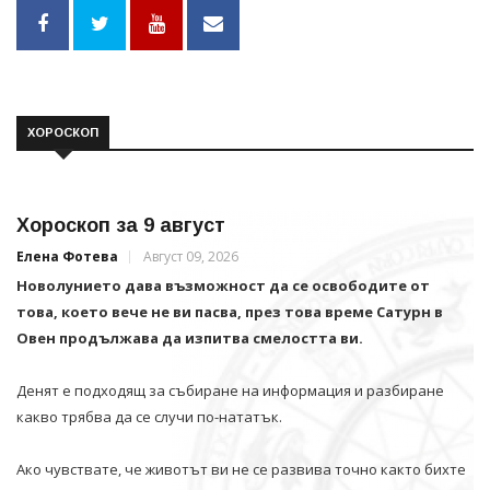
ХОРОСКОП
Хороскоп за 9 август
Елена Фотева
Август 09, 2026
Новолунието дава възможност да се освободите от
това, което вече не ви пасва, през това време Сатурн в
Овен продължава да изпитва смелостта ви.
Денят е подходящ за събиране на информация и разбиране
какво трябва да се случи по-нататък.
Ако чувствате, че животът ви не се развива точно както бихте