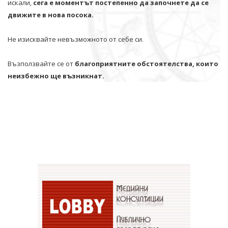
искали,
сега е моментът постепенно да започнете да се
движите в нова посока.
Не изисквайте невъзможното от себе си.
Възползвайте се от
благоприятните обстоятелства, които
неизбежно ще възникнат.