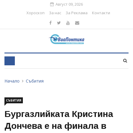
Август 09, 2026
Хороскоп
За нас
За Реклама
Контакти
Начало
Събития
СЪБИТИЯ
Бургазлийката Кристина
Дончева е на финала в