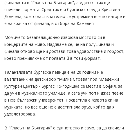
финалисти в "Гласът на България", а един от тях ще
спечели формата. Сред тях е и бургаското чудо Кристина
Дончева, което настъпателно се устремява все по-нагоре и
е на крачка от финала, в отбора на Камелия.
Момичето безапелационно извоюва мястото си в
концертите на живо. Надяваме се, че на полуфинала и
финала отново ще ни достави това удоволствие и гордост,
което преживяхме от появата й в този формат.
Талантливата бургаска певица е на 20 години и е
възпитаник на детски хор "Милка Стоева" при Младежки
културен център - Бургас. 15-годишна се мести в София, за
да учи в музикалното училище, а сега учи поп и джаз пеене
в Нов български университет. Посветила е живота си на
музиката, но все още не е достигнала връх, който да я
удовлетворява.
В "Гласът на България" е единствено и само, за да спечели