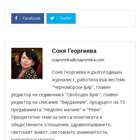
Facebook
Twitter
Соня Георгиева
viapontika@viapontika.com
Соня Георгиева е дългогодишен
журналист, работила във вестник
"Черноморски фар", главен
редактор на седмичника "Свободен Бряг", главен
редактор на списание "Вирджиния", продуцент на TV
предаванията "Неделно матине" и "Ревю".
Приоритетни теми за нея са политиката и
обществените отношения, здравеопазването,
светският живот, световните знаменитости,
културата и модата.