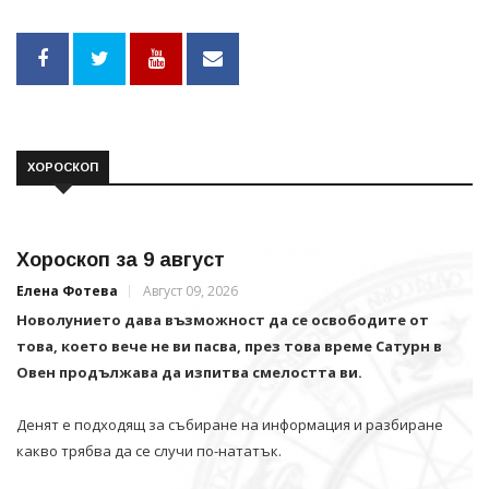
ХОРОСКОП
Хороскоп за 9 август
Елена Фотева
Август 09, 2026
Новолунието дава възможност да се освободите от
това, което вече не ви пасва, през това време Сатурн в
Овен продължава да изпитва смелостта ви.
Денят е подходящ за събиране на информация и разбиране
какво трябва да се случи по-нататък.