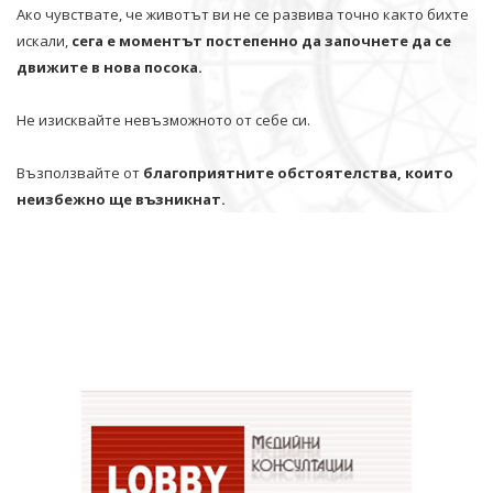
Ако чувствате, че животът ви не се развива точно както бихте
искали,
сега е моментът постепенно да започнете да се
движите в нова посока.
Не изисквайте невъзможното от себе си.
Възползвайте от
благоприятните обстоятелства, които
неизбежно ще възникнат.