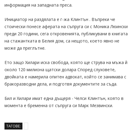
информация на западната преса.
Инициатор на раздялата е г-жа Клинтън . Въпреки че
стоически понесе аферата на съпруга си с Моника Люински
преди 20 години, сега откровенията, публикувани в книгата
на стажантката в Белия дом, са нещото, което явно не
може да преглътне.
Ето защо Хилари иска свобода, която ще струва на мъжа й
около 120 милиона щатски долара Според слуховете,
двойката е намерила опитен адвокат, който се занимава с
бракоразводни дела, и подготвя документите за съда.
Бил и Хилари имат една дъщеря - Челси Клинтън, която в
момента е бременна от съпруга си Марк Мезвински.
ТАГОВЕ: