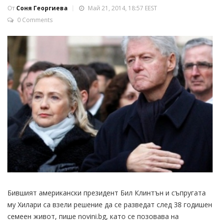
От
Соня Георгиева
Май 21, 2014, 18:57 EEST
0 Comments
Бившият американски президент Бил Клинтън и съпругата
му Хилари са взели решение да се разведат след 38 годишен
семеен живот, пише novini.bg, като се позовава на