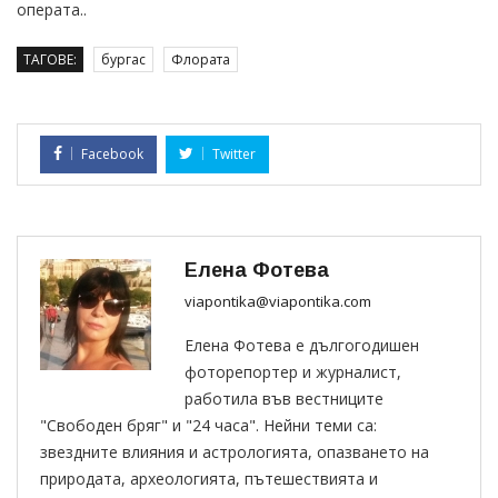
операта..
ТАГОВЕ:
бургас
Флората
Facebook
Twitter
Елена Фотева
viapontika@viapontika.com
Елена Фотева е дългогодишен
фоторепортер и журналист,
работила във вестниците
"Свободен бряг" и "24 часа". Нейни теми са:
звездните влияния и астрологията, опазването на
природата, археологията, пътешествията и