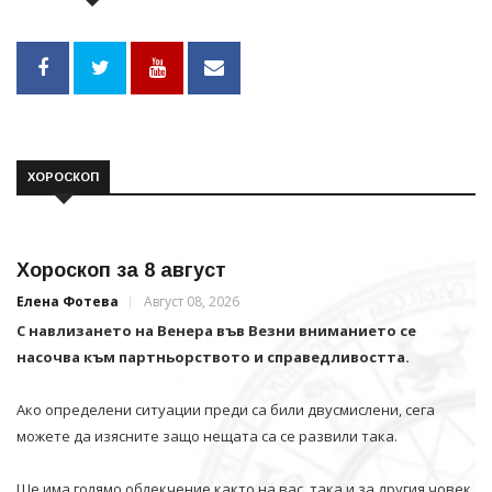
ХОРОСКОП
Хороскоп за 8 август
Елена Фотева
Август 08, 2026
С навлизането на Венера във Везни вниманието се
насочва към партньорството и справедливостта.
Ако определени ситуации преди са били двусмислени, сега
можете да изясните защо нещата са се развили така.
Ще има голямо облекчение както на вас, така и за другия човек.