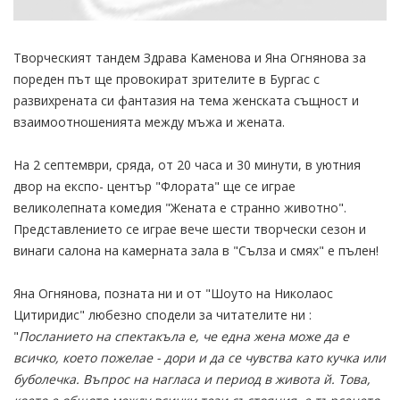
Творческият тандем Здрава Каменова и Яна Огнянова за
пореден път ще провокират зрителите в Бургас с
развихрената си фантазия на тема женската същност и
взаимоотношенията между мъжа и жената.
На 2 септември, сряда, от 20 часа и 30 минути, в уютния
двор на експо- център "Флората" ще се играе
великолепната комедия "Жената е странно животно".
Представлението се играе вече шести творчески сезон и
винаги салона на камерната зала в "Сълза и смях" е пълен!
Яна Огнянова, позната ни и от "Шоуто на Николаос
Цитиридис" любезно сподели за читателите ни :
"
Посланието на спектакъла е, че една жена може да е
всичко, което пожелае - дори и да се чувства като кучка или
буболечка. Въпрос на нагласа и период в живота й. Това,