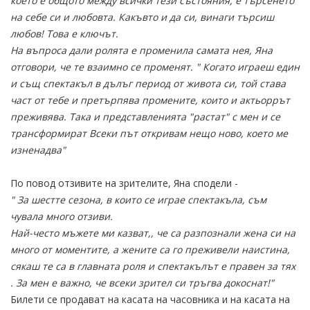
което е общото между всички тези състояния, е търсенето
на себе си и любовта. Какъвто и да си, винаги търсиш
любов! Това е ключът.
На въпроса дали ролята е променила самата нея, Яна
отговори, че те взаимно се променят. " Когато играеш един
и същ спектакъл в дълъг период от живота си, той става
част от тебе и претърпява промените, които и актьоррът
преживява. Така и представленията "растат" с мен и се
трансформират Всеки път откривам нещо ново, което ме
изненадва"
По повод отзивите на зрителите, Яна сподели -
" За шестте сезона, в които се играе спектакъла, съм
чувала много отзиви.
Най-често мъжете ми казват,, че са разпознали жена си на
много от моментите, а жените са го преживели наистина,
сякаш те са в главната роля и спектакълът е правен за тях
. За мен е важно, че всеки зрител си тръгва докоснат!"
Билети се продават на касата на часовника и на касата на