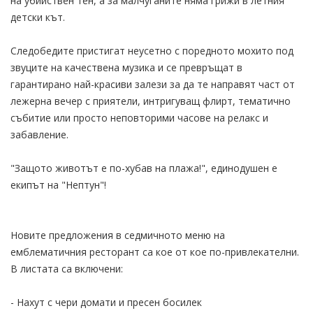
на убийствен тен, а за малчуганите няма грижи в летния
детски кът.
Следобедите пристигат неусетно с поредното мохито под
звуците на качествена музика и се превръщат в
гарантирано най-красиви залези за да те направят част от
лежерна вечер с приятели, интригуващ флирт, тематично
събитие или просто неповторими часове на релакс и
забавление.
"Защото животът е по-хубав на плажа!", единодушен е
екипът на "Нептун"!
Новите предложения в седмичното меню на
емблематичния ресторант са кое от кое по-привлекателни.
В листата са включени:
- Нахут с чери домати и пресен босилек