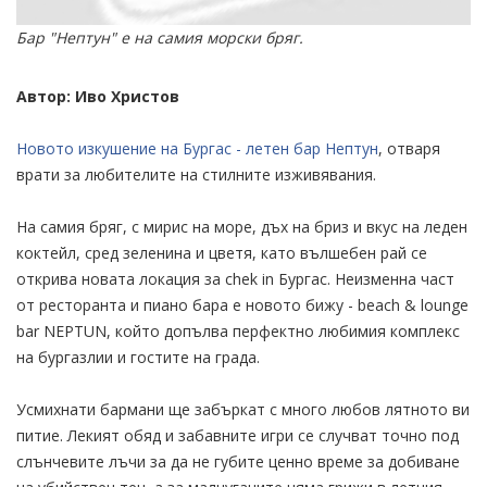
Бар "Нептун" е на самия морски бряг.
Автор: Иво Христов
Новото изкушение на Бургас - летен бар Нептун
, отваря
врати за любителите на стилните изживявания.
На самия бряг, с мирис на море, дъх на бриз и вкус на леден
коктейл, сред зеленина и цветя, като вълшебен рай се
открива новата локация за chek in Бургас. Неизменна част
от ресторанта и пиано бара е новото бижу - beach & lounge
bar NEPTUN, който допълва перфектно любимия комплекс
на бургазлии и гостите на града.
Усмихнати бармани ще забъркат с много любов лятното ви
питие. Лекият обяд и забавните игри се случват точно под
слънчевите лъчи за да не губите ценно време за добиване