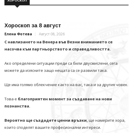
ХОРОСКОП
Хороскоп за 8 август
Елена Фотева
Август 08, 2026
С навлизането на Венера във Везни вниманието се
насочва към партньорството и справедливостта.
Ако определени ситуации преди са били двусмислени, сега
можете да изясните защо нещата са се развили така.
Ще има голямо облекчение както на вас, така и за другия човек.
Това е
благоприятен момент за създаване на нови
познанства.
Вероятно ще създадете ценни връзки,
ще намерите хора,
които споделят вашите професионални интереси.