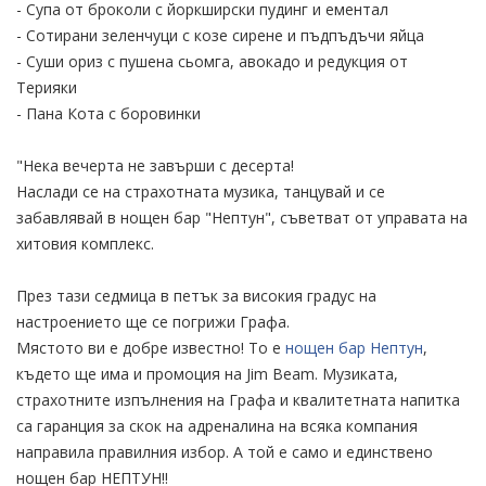
- Супа от броколи с йоркширски пудинг и ементал
- Сотирани зеленчуци с козе сирене и пъдпъдъчи яйца
- Суши ориз с пушена сьомга, авокадо и редукция от
Терияки
- Пана Кота с боровинки
"Нека вечерта не завърши с десерта!
Наслади се на страхотната музика, танцувай и се
забавлявай в нощен бар "Нептун", съветват от управата на
хитовия комплекс.
През тази седмица в петък за високия градус на
настроението ще се погрижи Графа.
Мястото ви е добре известно! То е
нощен бар Нептун
,
където ще има и промоция на Jim Beam. Музиката,
страхотните изпълнения на Графа и квалитетната напитка
са гаранция за скок на адреналина на всяка компания
направила правилния избор. А той е само и единствено
нощен бар НЕПТУН!!