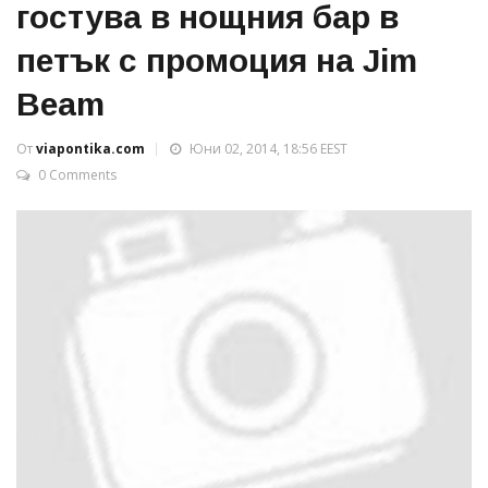
гостува в нощния бар в
петък с промоция на Jim
Beam
От
viapontika.com
Юни 02, 2014, 18:56 EEST
0 Comments