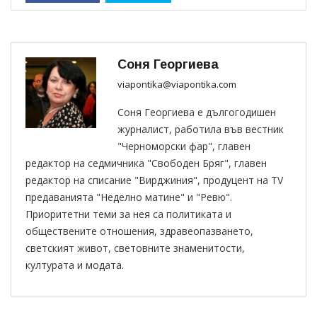
Соня Георгиева
viapontika@viapontika.com
Соня Георгиева е дългогодишен
журналист, работила във вестник
"Черноморски фар", главен
редактор на седмичника "Свободен Бряг", главен
редактор на списание "Вирджиния", продуцент на TV
предаванията "Неделно матине" и "Ревю".
Приоритетни теми за нея са политиката и
обществените отношения, здравеопазването,
светският живот, световните знаменитости,
културата и модата.