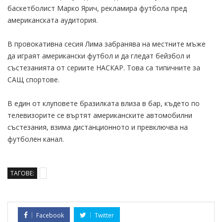
баскетболист Марко Ярич, рекламира футбола пред
американската аудитория.
В провокативна сесия Лима забранява на местните мъже
да играят американски футбол и да гледат бейзбол и
състезанията от сериите НАСКАР. Това са типичните за
САЩ спортове.
В един от клуповете бразилката влиза в бар, където по
телевизорите се въртят американските автомобилни
състезания, взима дистанционното и превключва на
футболен канал.
ТАГОВЕ:
Facebook
Twitter