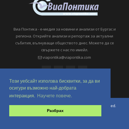
Виа Понтика - е-медия за новини и анализи от Бургас и
региона. Открийте анализи и репортаж за актуални
събития, вълнуващи обществото днес. Можете да се
свържете с нас по имейл.
viapontika@viapontika.com
Този уебсайт използва бисквитки, за да ви
осигури възможно най-добрата
интеракция.
Научете повече.
Copyright © 2018-2024 ViaPontika.com. All Rights Reserved.
Разбрах
Development @ OverHertz Ltd
Ω
За нас
За Реклама
Контакти