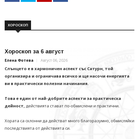
ХОРОСКОП
Хороскоп за 6 август
Елена Фотева
Август 06, 2026
Слънцето е в хармоничен аспект със Сатурн, той
организира и ограничава всичко и щe насочи енергията
ви в практически полезни начинания.
Това е един от най-добрите аспекти за практическа
дейност,
действията стават по-обмислени и практични.
Хората са склонни да действат много благоразумно, обмисляйки
последствията от действията си.