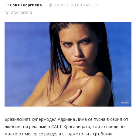
От
Соня Георгиева
Юни 13, 2014, 18:46 EEST
0 Comments
Бразилският супермодел Адриана Лима се пусна в серия от
любопитни реклами в САЩ. Красавицата, която преди по-
малко от месец се раздели с гаджето си - сръбския