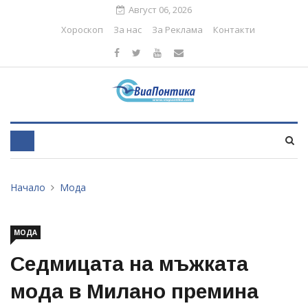
Август 06, 2026
Хороскоп
За нас
За Реклама
Контакти
Начало
Мода
МОДА
Седмицата на мъжката
мода в Милано премина