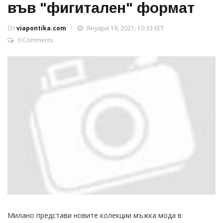
във "фигитален" формат
От
viapontika.com
Януари 19, 2021, 10:33 EET
0 Comments
Милано представи новите колекции мъжка мода в