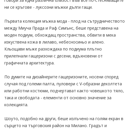
говори за една различна близост във все по-стесняващите
ни се кръгове - луксозни мъжки дълги гащи.
Първата колекция мъжка мода - плод на сътрудничеството
между Миуча Прада и Раф Симънс, беше представена на
моден подиум, обхождащ пространства, обвити в мека
изкуствена кожа в лилаво, небесносиньо и алено.
Кльощави мъже разхождаха по подиума плътно
прилепнали гащеризони с десени, вдъхновени от
графичната архитектура.
По думите на дизайнерите гащеризоните, носени според
случая под големи палта, пуловери с V-образни деколтета
или работни костюми, подчертават както човешкото тяло,
така и свободата - елементи от основно значение за
колекцията.
Шоуто, подобно на други, беше излъчено на голям екран в
сърцето на търговския район на Милано. Градът и