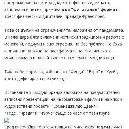
продължение на четири дни, като фешън седмицата,
започнала в петък, премина
във "фигитален" формат
-
тоест физически и дигитален, предаде Франс прес.
Това се дължи на ограниченията, наложени от пандемията.
В календара бяха включени истински традиционни ревюта с
манекени, подиуми и сценография, но без публика. Те бяха
излъчвани на живо на платформата на Италианската
модна камара и на сайтовете на големите модни къщи.
Такава бе формата, избрана от "Фенди", "Етро" и "Куей",
които дефилираха през уикенда.
Останалите 36 модни бранда заложиха на предварително
записани презентации, на късометражни филми и на някои
художествени проекти. "Ерменеджилдо Дзеня",
"Тодс","Прада" и "Чърчс" също са част от тази група.
Сред височайшите отсъстващи на миланския подиум личат