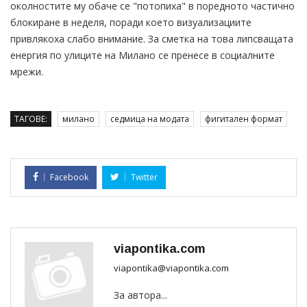
околностите му обаче се "потопиха" в поредното частично
блокиране в неделя, поради което визуализациите
привлякоха слабо внимание. За сметка на това липсващата
енергия по улиците на Милано се пренесе в социалните
мрежи.
ТАГОВЕ:
милано
седмица на модата
фигитален формат
Facebook
Twitter
viapontika.com
viapontika@viapontika.com
За автора...