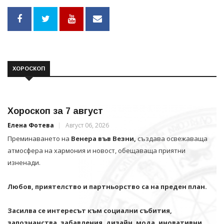
ХОРОСКОП
Хороскоп за 7 август
Елена Фотева
Август 06, 2026
Преминаването на
Венера във Везни,
създава освежаваща
атмосфера на хармония и новост, обещаваща приятни
изненади.
Любов, приятелство и партньорство са на преден план.
Засилва се интересът към социални събития,
запознанства, забавления, дизайн, мода, иновативни