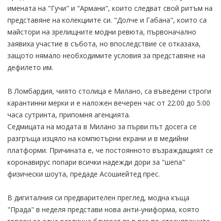
имената на "Гучи" и "Армани", които следват свой ритъм на
представяне на колекциите си. "Долче и Габана", които са
майстори на зрелищните модни ревюта, първоначално
заявиха участие в събота, но впоследствие се отказаха,
защото нямало необходимите условия за представяне на
дефилето им.
В Ломбардия, чиято столица е Милано, са въведени строги
карантинни мерки и е наложен вечерен час от 22:00 до 5:00
часа сутринта, припомня агенцията.
Седмицата на модата в Милано за първи път досега се
разгръща изцяло на компютърни екрани и в медийни
платформи. Причината е, че постоянното възраждащият се
коронавирус попари всички надежди дори за "шепа"
физически шоута, предаде Асошиейтед прес.
В дигиталния си предварителен преглед, модна къща
"Прада" в неделя представи нова анти-униформа, която