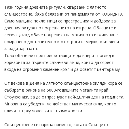
Тази година древните ритуали, свързани с лятното
слънцестоене, бяха белязани от пандемията от КОВИД-19.
Само малцина поклонници се престрашиха и дойдоха за
древния ритуал по посрещането на изгрева. Облаците и
лекият дъжд обаче попречиха на магичното изживяване,
помрачено допълнително и от строгите мерки, въведени
заради заразата.
Това обаче не спря присъстващите да вперят поглед в
хоризонта за първите слънчеви лъчи, които да огреят
входа на огромния каменен кръг и да осветят центъра му.
От векове в Деня на лятното слънцестоене хиляди хора се
събират в района на 5000-годишните мегалити край
Стоунхендж, за да отпразнуват най-дългия ден на годината.
Мнозина са убедени, че действат магически сили, които
влияят върху човешките възможности.
Слънцестоене се нарича времето, когато Слънцето