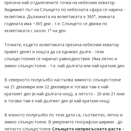
пресича най-отдалечените точки на небесния екватор.
Видимият път на Слънцето по небесната сфера се нарича -
еклиптика. Дължината на еклиптиката е 360°, земната
годината има ~365 дни - т.е. Слънцето се движи по
еклиптиката с около 1° на ден.
Точките, където еклиптиката пресича небесния екватор
правят денят и нощта да са еднакво дълги - тези
слънцестоения се наричат равноденствия. Има лятно и
зимно слънцестоене - т.е. най-дългата или най-краткия ден.
В северното полукълбо настъпва зимното слънцестоене
на 21 декември или 22 декември и тогава там е най-
краткият ден (и най-дългата нощ), а лятото - 20 или 21 юни
и тогава там е най-дългият ден (и най-краткия нощ).
В южното полукълбо по тези дати са, съответно, лятно и
зимно слънцестоене. В умерените географски ширини - до
лятното слънцестоене
Слънцето непрекъснато расте -