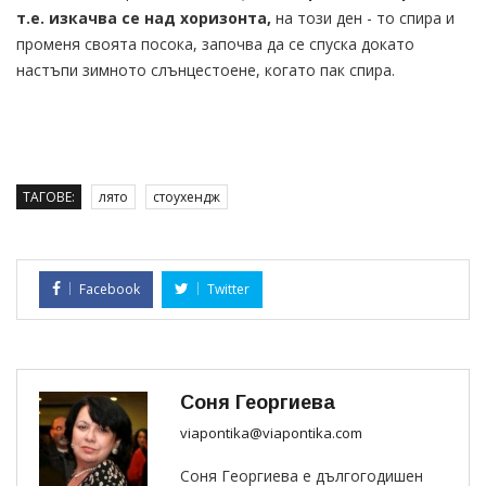
т.е. изкачва се над хоризонта,
на този ден - то спира и
променя своята посока, започва да се спуска докато
настъпи зимното слънцестоене, когато пак спира.
ТАГОВЕ:
лято
стоухендж
Facebook
Twitter
Соня Георгиева
viapontika@viapontika.com
Соня Георгиева е дългогодишен