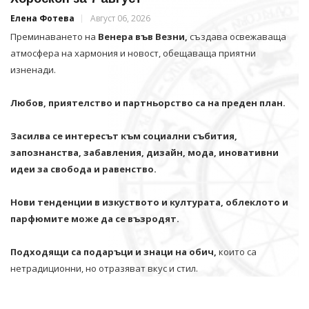
Елена Фотева
Август 06, 2026
Преминаването на
Венера във Везни,
създава освежаваща
атмосфера на хармония и новост, обещаваща приятни
изненади.
Любов, приятелство и партньорство са на преден план.
Засилва се интересът към социални събития,
запознанства, забавления, дизайн, мода, иновативни
идеи за свобода и равенство.
Нови тенденции в изкуството и културата, облеклото и
парфюмите може да се възродят.
Подходящи са подаръци и знаци на обич,
които са
нетрадиционни, но отразяват вкус и стил.