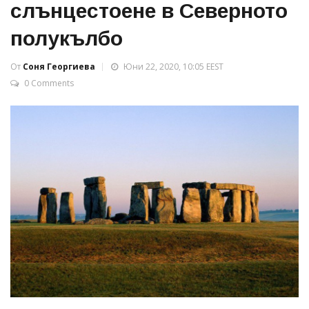
слънцестоене в Северното
полукълбо
От
Соня Георгиева
Юни 22, 2020, 10:05 EEST
0 Comments