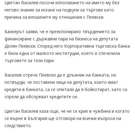
Цветан Василев посочи използването на името му без
негово знание за искане на подкупи за търгове като
причина за влошените му отношения с Пеевски.
Банкерът заяви, че е преекпонирано твърдението за
финансиране с държавни пари на бизнеса на депутата
Делян Пеевски. Според него Корпоративна търговска банка
е била една от малкото институции, която е спечелила
търговете за тези пари.
Василев отрече Пеевски да е длъжник на банката, но
потвърди, че поставени лица на депутата, които имат
кредити в банката, са се опитали да я бойкотират, като са
спрели да обслужват кредитите си.
Цветан Василев каза още, че не се крие в чужбина и когато
се върне в България ще отговори на всички въпроси на
следствието.