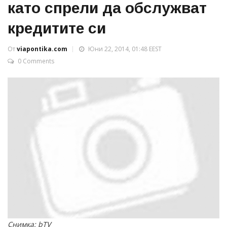
като спрели да обслужват
кредитите си
От
viapontika.com
Юни 22, 2014, 01:48 EEST
0 Comments
Снимка: bTV