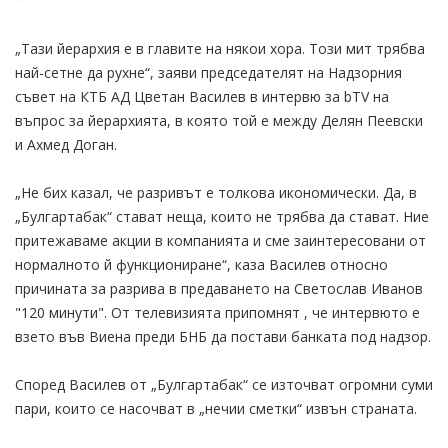
„Тази йерархия е в главите на някои хора. Този мит трябва
най-сетне да рухне“, заяви председателят на Надзорния
съвет на КТБ АД Цветан Василев в интервю за bTV на
въпрос за йерархията, в която той е между Делян Пеевски
и Ахмед Доган.
„Не бих казал, че разривът е толкова икономически. Да, в
„Булгартабак“ стават неща, които не трябва да стават. Ние
притежаваме акции в компанията и сме заинтересовани от
нормалното й функциониране“, каза Василев относно
причината за разрива в предаването на Светослав Иванов
"120 минути". От телевизията припомнят , че интервюто е
взето във Виена преди БНБ да постави банката под надзор.
Според Василев от „Булгартабак“ се източват огромни суми
пари, които се насочват в „нечии сметки“ извън страната.