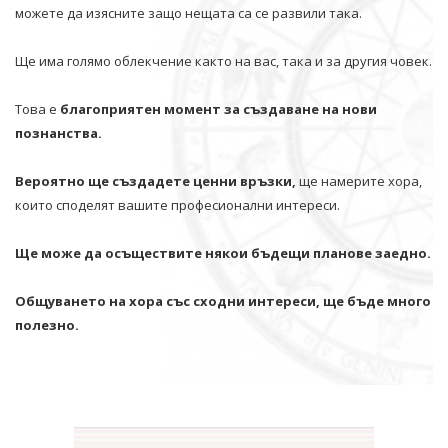
можете да изясните защо нещата са се развили така.
Ще има голямо облекчение както на вас, така и за другия човек.
Това е
благоприятен момент за създаване на нови
познанства.
Вероятно ще създадете ценни връзки,
ще намерите хора,
които споделят вашите професионални интереси.
Ще може да осъществите някои бъдещи планове заедно.
Общуването на хора със сходни интереси, ще бъде много
полезно.