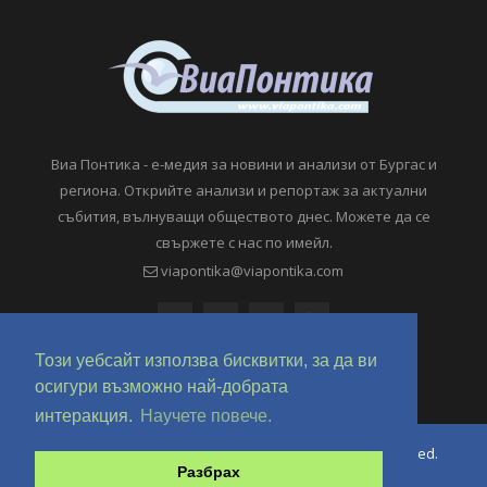
Виа Понтика - е-медия за новини и анализи от Бургас и
региона. Открийте анализи и репортаж за актуални
събития, вълнуващи обществото днес. Можете да се
свържете с нас по имейл.
viapontika@viapontika.com
Този уебсайт използва бисквитки, за да ви
осигури възможно най-добрата
интеракция.
Научете повече.
Copyright © 2018-2024 ViaPontika.com. All Rights Reserved.
Разбрах
Development @ OverHertz Ltd
Ω