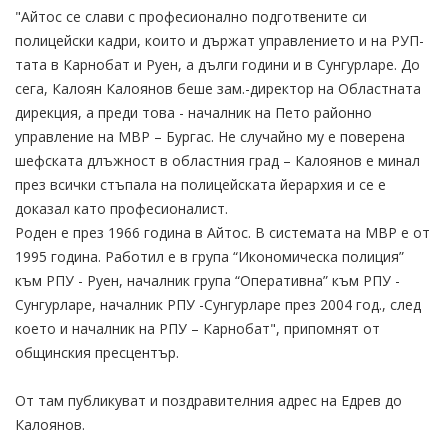
"Айтос се слави с професионално подготвените си
полицейски кадри, които и държат управлението и на РУП-
тата в Карнобат и Руен, а дълги години и в Сунгурларе. До
сега, Калоян Калоянов беше зам.-директор на Областната
дирекция, а преди това - началник на Пето районно
управление на МВР – Бургас. Не случайно му е поверена
шефската длъжност в областния град – Калоянов е минал
през всички стъпала на полицейската йерархия и се е
доказал като професионалист.
Роден е през 1966 година в Айтос. В системата на МВР е от
1995 година. Работил е в група “Икономическа полиция”
към РПУ - Руен, началник група “Оперативна” към РПУ -
Сунгурларе, началник РПУ -Сунгурларе през 2004 год., след
което и началник на РПУ – Карнобат", припомнят от
общинския пресцентър.
От там публикуват и поздравителния адрес на Едрев до
Калоянов.