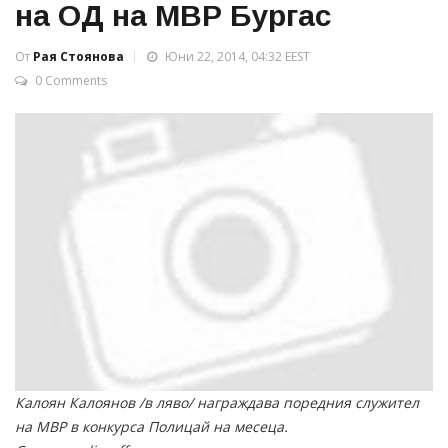
на ОД на МВР Бургас
От
Рая Стоянова
Юни 22, 2014, 04:32 EEST
0 Comments
Калоян Калоянов /в ляво/ награждава поредния служител
на МВР в конкурса Полицай на месеца.