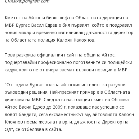
Снимка:poligraff.com
Кметът на Айтос и бивш шеф на Областната дирекция на
МВР Бургас Васил Едрев е бил първият, който е поздравил
новия макар и временно изпълняващ длъжността директор
на Областната полиция Калоян Калоянов.
Това разкрива официалният сайт на община Айтос,
подчертавайки професионално поготвените си полицейски
кадри, които не от вчера заемат възлови позиции в МВР.
"От години Бургас ползва айтоския интелект за разумни
ръководни решения. Най-пресният пример е в Областната
дирекция на МВР. След като настоящият кмет на Община
Айтос Васил Едрев до 2009 г. показваше как успешно се
ловят бандити, сега ексзаместникът му, айтозлията Калоян
Клоянов поема жезъла на вр. и. длъжността Директор на
ОД", се отбелязва в сайта.