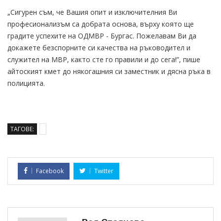
„Сигурен съм, че Вашия опит и изключителния Ви
професионализъм са добрата основа, върху която ще
градите успехите на ОДМВР - Бургас. Пожелавам Ви да
докажете безспорните си качества на ръководител и
служител на МВР, както сте го правили и до сега!”, пише
айтоският кмет до някогашния си заместник и дясна ръка в
полицията.
ТАГОВЕ:
Facebook
Twitter