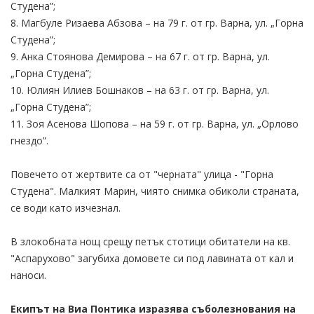
Студена”;
8. Магбуле Ризаева Абзова – на 79 г. от гр. Варна, ул. „Горна
Студена”;
9. Анка Стоянова Демирова – на 67 г. от гр. Варна, ул.
„Горна Студена”;
10. Юлиян Илиев Бошнаков – на 63 г. от гр. Варна, ул.
„Горна Студена”;
11. Зоя Асенова Шопова – на 59 г. от гр. Варна, ул. „Орлово
гнездо”.
Повечето от жертвите са от "черната" улица - "Горна
Студена". Малкият Марин, чиято снимка обиколи страната,
се води като изчезнал.
В злокобната нощ срещу петък стотици обитатели на кв.
"Аспарухово" загубиха домовете си под лавината от кал и
наноси.
Екипът на Виа Понтика изразява съболезнования на