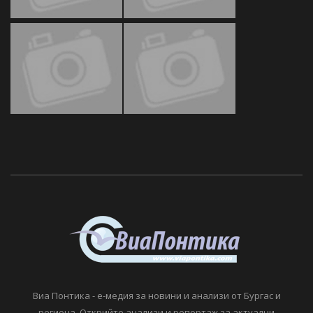
Виа Понтика - е-медия за новини и анализи от Бургас и
региона. Открийте анализи и репортаж за актуални