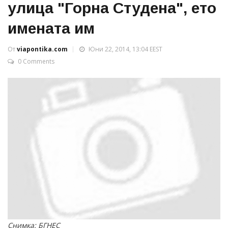
улица "Горна Студена", ето
имената им
От
viapontika.com
Юни 22, 2014, 13:04 EEST
0 Comments
Снимка: БГНЕС