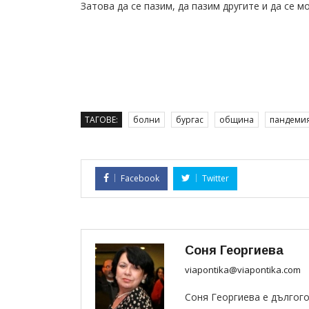
Затова да се пазим, да пазим другите и да се м
ТАГОВЕ:
болни
бургас
община
пандеми
Facebook
Twitter
Соня Георгиева
viapontika@viapontika.com
Соня Георгиева е дългог