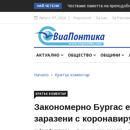
Честваме паметта на преподоб
НАЙ-ЧЕТЕНИ
Август 07, 2026
Хороскоп
За нас
За Рекла
АКТУАЛНО
ОБЩЕСТВО
ОБЩИНИ
Начало
Кратък коментар
КРАТЪК КОМЕНТАР
Закономерно Бургас е
заразени с коронавир