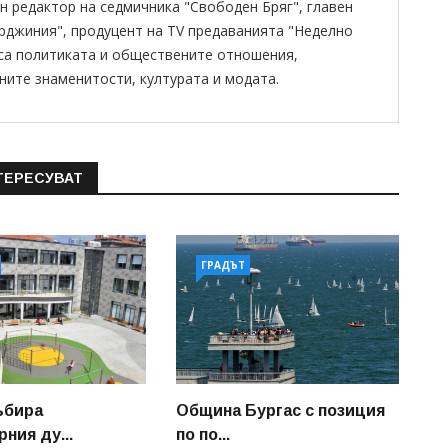
н редактор на седмичника "Свободен Бряг", главен
ирджиния", продуцент на TV предаванията "Неделно
 са политиката и обществените отношения,
ните знаменитости, културата и модата.
ТЕРЕСУВАТ
ГРАДЪТ
ъбира
Община Бургас с позиция
ния ду...
по по...