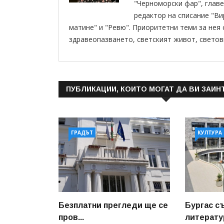
"Черноморски фар", главе
редактор на списание "В
матине" и "Ревю". Приоритетни теми за нея
здравеопазването, светският живот, светов
ПУБЛИКАЦИИ, КОИТО МОГАТ ДА ВИ ЗАИН
ГРАДЪТ
КУЛТУРА
Безплатни прегледи ще се
Бургас с
пров...
литератур