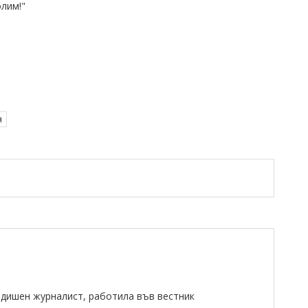
олим!"
я
одишен журналист, работила във вестник