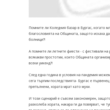
Помните ли Коледния базар в Бургас, когато мл
благословията на Общината, защото искаха да 
болници?!
А помните ли летните фиести - с фестивали на 
всякакви простотии, които Общината организи
всеки уикенд?!
След една година в условия на пандемия можем
сега търпим последствията- Бургас е първенец
препълнени, хората мрат като мухи.
И този сценарий е съвсем закономерен, защото 
разколеба хората, накара ги да повярват, че т