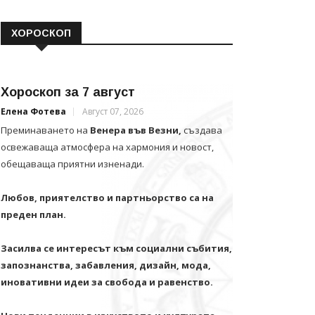
ХОРОСКОП
Хороскоп за 7 август
Елена Фотева
Август 07, 2026
Преминаването на
Венера във Везни,
създава
освежаваща атмосфера на хармония и новост,
обещаваща приятни изненади.
Любов, приятелство и партньорство са на
преден план.
Засилва се интересът към социални събития,
запознанства, забавления, дизайн, мода,
иновативни идеи за свобода и равенство.