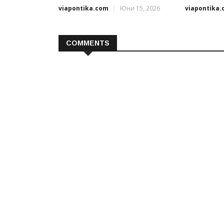
viapontika.com
Юни 15, 2026
viapontika
COMMENTS