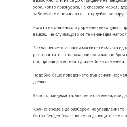
възможно, стигна се до отрицание на пандемия
хора, които празнуваха, не спазваха мерки , до
заболелите и починалите, твърдейки, че вирус 
Когато на общинско и държавно ниво даваш пр
вайкаш, че случващото се те изненадва-напрот
За сравнение: в Испания маските се махаха ед
ресторантите затваряха при повишаване броя 
поощряващи местния туризъм бяха отменени.
Подобно беше поведението във всички нормалн
днешен.
Защото пандемията, уви, не е отменена, вие да
Крайно време е да разберем, че управлението 
Остап Бендер "спасението на давещите се е в р