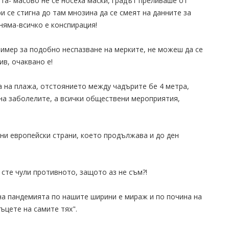
та- масово не се носеха маски, градът преливаше от
ри се стигна до там мнозина да се смеят на данните за
няма-всичко е конспирация!
имер за подобно неспазване на мерките, не можеш да се
ив, очаквано е!
ва на плажа, отстоянието между чадърите бе 4 метра,
на заболелите, а всички обществени мероприятия,
и европейски страни, което продължава и до ден
 сте чули противното, защото аз не съм?!
на пандемията по нашите ширини е мираж и по почина на
ъцете на самите тях".