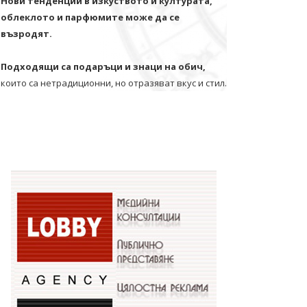
Нови тенденции в изкуството и културата,
облеклото и парфюмите може да се
възродят.
Подходящи са подаръци и знаци на обич,
които са нетрадиционни, но отразяват вкус и стил.