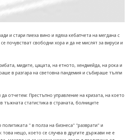
ади и стари пиеха вино и ядяха кебапчета на мегдана с
се почувстват свободни хора и да не мислят за вируси и
рибата, мидите, цацата, на етното, хендмейда, на рока и
раше в разгара на световна пандемия и събираше тълпи
 да отчетем: Престъпно управление на кризата, на което
 в тъжната статистика в страната, болниците
политиката " в полза на бизнеса" "разврати" и
ук това нещо, което се случва в другите държави не е