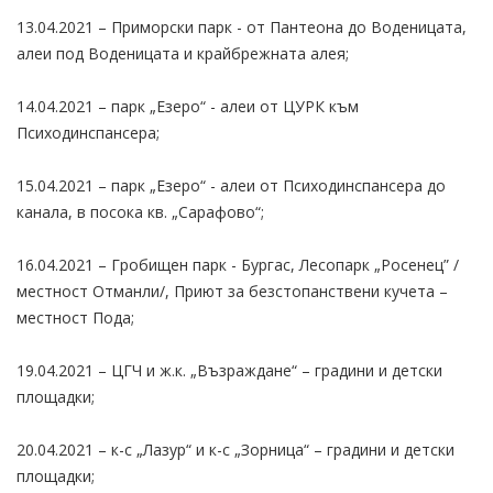
13.04.2021 – Приморски парк - от Пантеона до Воденицата,
алеи под Воденицата и крайбрежната алея;
14.04.2021 – парк „Езеро“ - алеи от ЦУРК към
Психодинспансера;
15.04.2021 – парк „Езеро“ - алеи от Психодинспансера до
канала, в посока кв. „Сарафово“;
16.04.2021 – Гробищен парк - Бургас, Лесопарк „Росенец” /
местност Отманли/, Приют за безстопанствени кучета –
местност Пода;
19.04.2021 – ЦГЧ и ж.к. „Възраждане“ – градини и детски
площадки;
20.04.2021 – к-с „Лазур“ и к-с „Зорница“ – градини и детски
площадки;