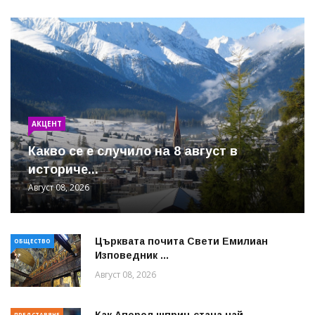
АКЦЕНТ
Какво се е случило на 8 август в
историче...
Август 08, 2026
Църквата почита Свeти Емилиан
ОБЩЕСТВО
Изповедник ...
Август 08, 2026
Как Аперол шприц стана най-
ПРЕДСТАВЯНЕ