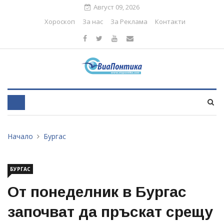
Август 09, 2026
Хороскоп
За нас
За Реклама
Контакти
Начало
Бургас
БУРГАС
От понеделник в Бургас
започват да пръскат срещу