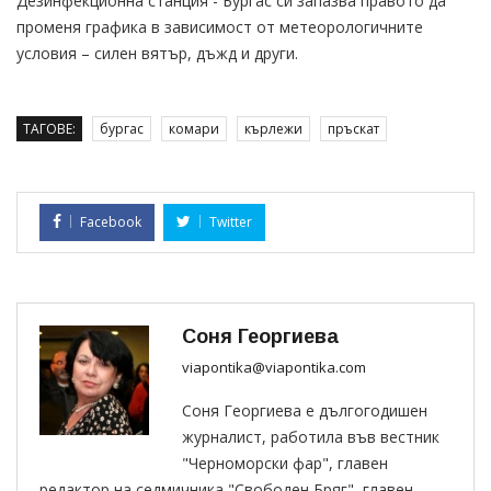
Дезинфекционна станция - Бургас си запазва правото да
променя графика в зависимост от метеорологичните
условия – силен вятър, дъжд и други.
ТАГОВЕ:
бургас
комари
кърлежи
пръскат
Facebook
Twitter
Соня Георгиева
viapontika@viapontika.com
Соня Георгиева е дългогодишен
журналист, работила във вестник
"Черноморски фар", главен
редактор на седмичника "Свободен Бряг", главен