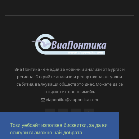
Виа Понтика - е-медия за новини и анализи от Бургас и
региона. Открийте анализи и репортаж за актуални
събития, вълнуващи обществото днес. Можете да се
свържете с нас по имейл.
viapontika@viapontika.com
Този уебсайт използва бисквитки, за да ви
осигури възможно най-добрата