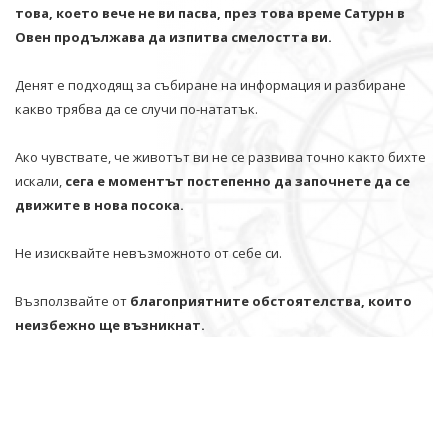
това, което вече не ви пасва, през това време Сатурн в
Овен продължава да изпитва смелостта ви.
Денят е подходящ за събиране на информация и разбиране
какво трябва да се случи по-нататък.
Ако чувствате, че животът ви не се развива точно както бихте
искали,
сега е моментът постепенно да започнете да се
движите в нова посока.
Не изисквайте невъзможното от себе си.
Възползвайте от
благоприятните обстоятелства, които
неизбежно ще възникнат.