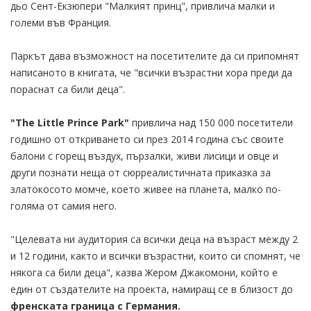
дьо Сент-Екзюпери "Малкият принц", привлича малки и
големи във Франция.
Паркът дава възможност на посетителите да си припомнят
написаното в книгата, че "всички възрастни хора преди да
пораснат са били деца".
"The Little Prince Park"
привлича над 150 000 посетители
годишно от откриването си през 2014 година cъс своите
балони с горещ въздух, пързалки, живи лисици и овце и
други познати неща от сюрреалистичната приказка за
златокосото момче, което живее на планета, малко по-
голяма от самия него.
"Целевата ни аудитория са всички деца на възраст между 2
и 12 години, както и всички възрастни, които си спомнят, че
някога са били деца", казва Жером Джакомони, който е
един от създателите на проекта, намиращ се в близост до
френската граница с Германия.