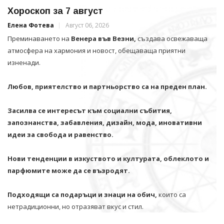
Хороскоп за 7 август
Елена Фотева
Август 06, 2026
Преминаването на
Венера във Везни,
създава освежаваща
атмосфера на хармония и новост, обещаваща приятни
изненади.
Любов, приятелство и партньорство са на преден план.
Засилва се интересът към социални събития,
запознанства, забавления, дизайн, мода, иновативни
идеи за свобода и равенство.
Нови тенденции в изкуството и културата, облеклото и
парфюмите може да се възродят.
Подходящи са подаръци и знаци на обич,
които са
нетрадиционни, но отразяват вкус и стил.