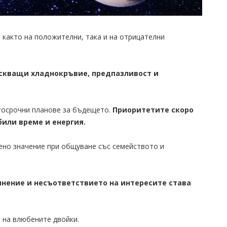
о както на положителни, така и на отрицателни
искващи хладнокръвие, предпазливост и
госрочни планове за бъдещето.
Приоритетите скоро
били време и енергия.
ено значение при общуване със семейството и
нение и несъответствието на интересите става
 на влюбените двойки.