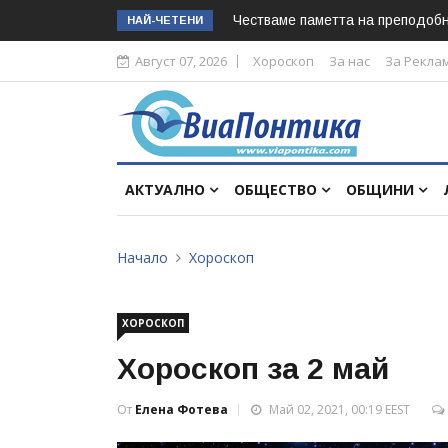
Честваме паметта на преподоб
НАЙ-ЧЕТЕНИ
Август 07, 2026
Хороскоп
За нас
За Рекла
АКТУАЛНО
ОБЩЕСТВО
ОБЩИНИ
Начало
Хороскоп
ХОРОСКОП
Хороскоп за 2 май
От
Елена Фотева
Май 02, 2021, 00:19 EEST