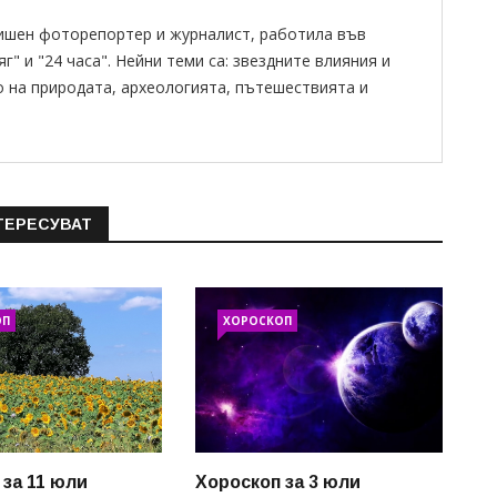
ишен фоторепортер и журналист, работила във
" и "24 часа". Нейни теми са: звездните влияния и
о на природата, археологията, пътешествията и
ТЕРЕСУВАТ
ОП
ХОРОСКОП
 за 11 юли
Хороскоп за 3 юли