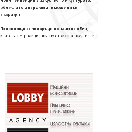
Нови тенденции в изкуството и културата,
облеклото и парфюмите може да се
възродят.
Подходящи са подаръци и знаци на обич,
които са нетрадиционни, но отразяват вкус и стил.