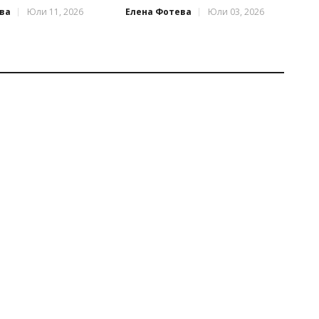
ва
Юли 11, 2026
Елена Фотева
Юли 03, 2026