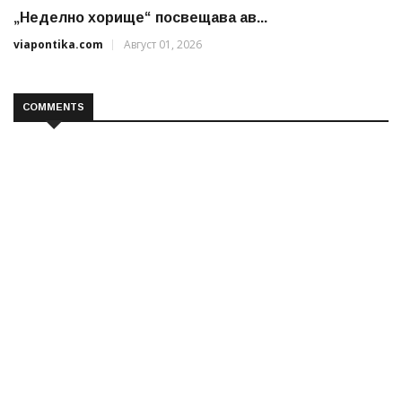
„Неделно хорище“ посвещава ав...
viapontika.com
Август 01, 2026
COMMENTS