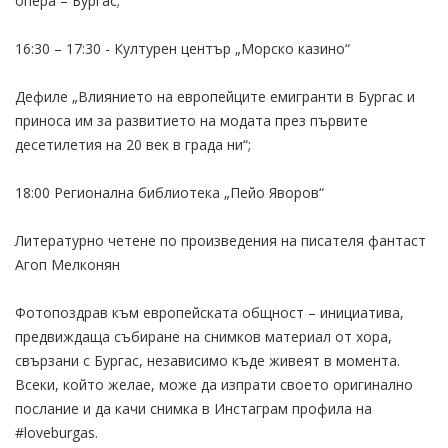
опера – Бургас;
16:30 – 17:30 - Културен център „Морско казино“
Дефиле „Влиянието на европейците емигранти в Бургас и
приноса им за развитието на модата през първите
десетилетия на 20 век в града ни“;
18:00 Регионална библиотека „Пейо Яворов“
Литературно четене по произведения на писателя фантаст
Агоп Мелконян
Фотопоздрав към европейската общност – инициатива,
предвиждаща събиране на снимков материал от хора,
свързани с Бургас, независимо къде живеят в момента.
Всеки, който желае, може да изпрати своето оригинално
послание и да качи снимка в Инстаграм профила на
#loveburgas.