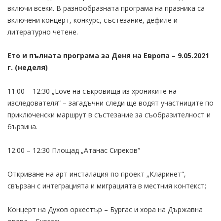
включи всеки. В разнообразната програма на празника са
включени концерт, конкурс, състезание, дефиле и
литературно четене.
Ето и пълната програма за Деня на Европа – 9.05.2021
г. (неделя)
11:00 – 12:30 „Love на съкровища из хрониките на
изследователя“ – загадъчни следи ще водят участниците по
приключенски маршрут в състезание за съобразителност и
бързина.
12:00 – 12:30 Площад „Атанас Сиреков“
Откриване на арт инсталация по проект „Кларинет“,
свързан с интеграцията и миграцията в местния контекст;
Концерт на Духов оркестър – Бургас и хора на Държавна