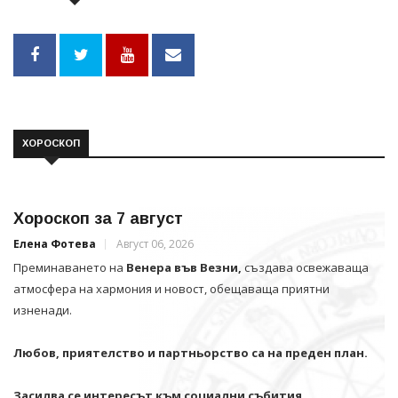
ХОРОСКОП
Хороскоп за 7 август
Елена Фотева
Август 06, 2026
Преминаването на
Венера във Везни,
създава освежаваща
атмосфера на хармония и новост, обещаваща приятни
изненади.
Любов, приятелство и партньорство са на преден план.
Засилва се интересът към социални събития,