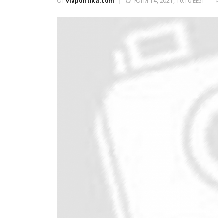
От
viapontika.com
Юни 14, 2021, 10:10 EEST