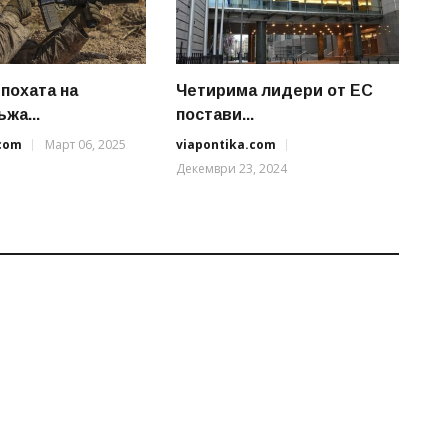
епохата на
Четирима лидери от ЕС
жа...
постави...
.com
Март 06, 2025
viapontika.com
Декември 23, 2024