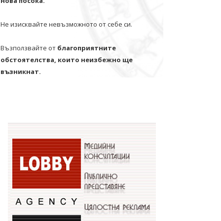
нова посока.
Не изисквайте невъзможното от себе си.
Възползвайте от
благоприятните
обстоятелства, които неизбежно ще
възникнат.