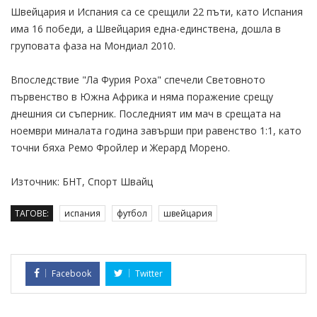
Швейцария и Испания са се срещили 22 пъти, като Испания
има 16 победи, а Швейцария една-единствена, дошла в
груповата фаза на Мондиал 2010.
Впоследствие "Ла Фурия Роха" спечели Световното
първенство в Южна Африка и няма поражение срещу
днешния си съперник. Последният им мач в срещата на
ноември миналата година завърши при равенство 1:1, като
точни бяха Ремо Фройлер и Жерард Морено.
Източник: БНТ, Спорт Швайц
ТАГОВЕ:
испания
футбол
швейцария
Facebook
Twitter