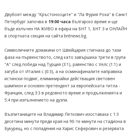
Двубоят между "Кръстоносците" и "Ла Фурия Роха" в Санкт
Петербург започва в
19:00 часа
българско време и ще
бъде излъчен НА ЖИВО в ефира на БНТ 1, БНТ 3 и ОНЛАЙН
в спортната секция на сайта bntnews.bg.
Символичните домакини от Швейцария стигнаха до тази
фаза на първенството, след като завършиха трети в група
"А" след победа над Турция (3:1), равенство с Уелс (1:1) и
загуба от Италия с (0:3), а на осминафиналите направиха
истински подвиг, елиминирайки действащия световен
шампион и основен претендент за европейската титла -
Франция, след 3:3 в редовното време и продълженията и
5:4 при изпълнението на дузпи.
Възпитаниците на Владимир Петкович изоставаха с 1:3
десетина минути преди края на 90-те минути на стадиона в
Букурещ, но с попадения на Харис Сеферович и резервата