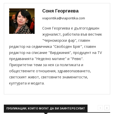
Соня Георгиева
viapontika@viapontika.com
Соня Георгиева е дългогодишен
журналист, работила във вестник
"Черноморски фар", главен
редактор на седмичника "Свободен Бряг", главен
редактор на списание "Вирджиния", продуцент на TV
предаванията "Неделно матине" и "Ревю".
Приоритетни теми за нея са политиката и
обществените отношения, здравеопазването,
светският живот, световните знаменитости,
културата и модата.
ПУБЛИКАЦИИ, КОИТО МОГАТ ДА ВИ ЗАИНТЕРЕСУВАТ