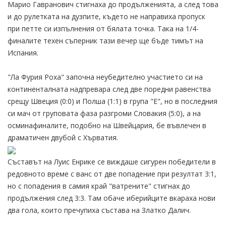
Марио Гавранович стигнаха до продълженията, а след това
и до рулетката на дузпите, където не направиха пропуск
при петте си изпълнения от бялата точка. Така на 1/4-
финалите техен съперник тази вечер ще бъде тимът на
Испания.
"Ла Фурия Роха" започна неубедително участието си на
континенталната надпревара след две поредни равенства
срещу Швеция (0:0) и Полша (1:1) в група "Е", но в последния
си мач от груповата фаза разгроми Словакия (5:0), а на
осминафиналите, подобно на Швейцария, бе въвлечен в
драматичен двубой с Хърватия.
Съставът на Луис Енрике се виждаше сигурен победители в
редовното време с ванс от две попадение при резултат 3:1,
но с попадения в самия край "ватрените" стигнах до
продължения след 3:3. Там обаче иберийците вкараха нови
два гола, които пречупиха състава на Златко Далич.