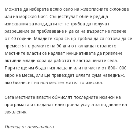
Можете да изберете всяко село на живописните склонове
или на морския бряг. Съществуват обаче редица
изисквания за кандидатите: те трябва да получат
разрешение за пребиваване и да са на възраст не повече
от 40 години. Младите хора също трябва да са готови да се
преместят в рамките на 90 дни от кандидатстването.
Местните власти се надяват инициативата да привлече
активни млади хора да работят в застрашените села.
Парите ще им бъдат изплащани или на части от 800-1000
евро на месец или ще превеждат цялата сума наведнъж,
ако бизнесът на нов местен жител го изисква.
Сега местните власти обмислят последните нюанси на
програмата и създават електронна услуга за подаване на
заявления.
Превод от news.mail.ru