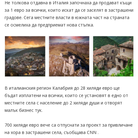
Не толкова отдавна в Италия започнаха да продават къщи
за 1 евро за всички, които искат да се заселят в застрашени
градове. Сега местните власти в южната част на страната
се осмелиха да предприемат нова стъпка.
В италианския регион Калабрия до 28 хиляди евро ще
бъдат изплатени на всички, които се установят в едно от
местните села с население до 2 хиляди души и отворят
малък бизнес тук.
700 хиляди евро вече са отпуснати за проект за привличане
на хора в застрашени села, съобщава CNN .