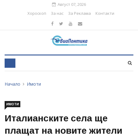
Август 07, 2026
Хороскоп
За нас
За Реклама
Контакти
Начало
Имоти
ИМОТИ
Италианските села ще
плащат на новите жители