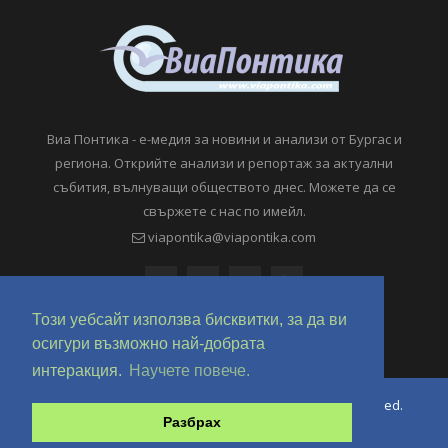
Виа Понтика - е-медия за новини и анализи от Бургас и
региона. Открийте анализи и репортаж за актуални
събития, вълнуващи обществото днес. Можете да се
свържете с нас по имейл.
viapontika@viapontika.com
Този уебсайт използва бисквитки, за да ви
осигури възможно най-добрата
интеракция.
Научете повече.
Copyright © 2018-2024 ViaPontika.com. All Rights Reserved.
Разбрах
Development @ OverHertz Ltd
Ω