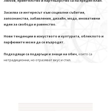
Любов, приятелство и партньорство са на преден план.
Засилва се интересът към социални събития,
запознанства, забавления, дизайн, мода, иновативни
идеи за свобода и равенство.
Нови тенденции в изкуството и културата, облеклото и
парфюмите може да се възродят.
Подходящи са подаръци и знаци на обич,
които са
нетрадиционни, но отразяват вкус и стил.