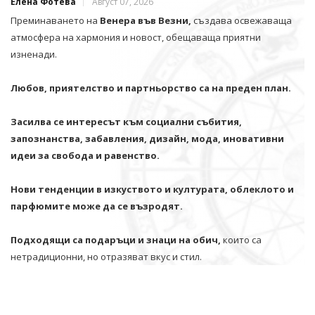
Елена Фотева
Август 07, 2026
Преминаването на
Венера във Везни,
създава освежаваща
атмосфера на хармония и новост, обещаваща приятни
изненади.
Любов, приятелство и партньорство са на преден план.
Засилва се интересът към социални събития,
запознанства, забавления, дизайн, мода, иновативни
идеи за свобода и равенство.
Нови тенденции в изкуството и културата, облеклото и
парфюмите може да се възродят.
Подходящи са подаръци и знаци на обич,
които са
нетрадиционни, но отразяват вкус и стил.