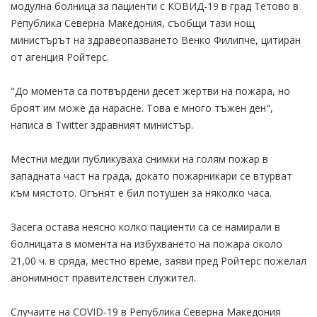
модулна болница за пациенти с КОВИД-19 в град Тетово в
Република Северна Македония, съобщи тази нощ
министърът на здравеопазването Венко Филипче, цитиран
от агенция Ройтерс.
"До момента са потвърдени десет жертви на пожара, но
броят им може да нарасне. Това е много тъжен ден",
написа в Twitter здравният министър.
Местни медии публикуваха снимки на голям пожар в
западната част на града, докато пожарникари се втурват
към мястото. Огънят е бил потушен за няколко часа.
Засега остава неясно колко пациенти са се намирали в
болницата в момента на избухването на пожара около
21,00 ч. в сряда, местно време, заяви пред Ройтерс пожелал
анонимност правителствен служител.
Случаите на COVID-19 в Република Северна Македония