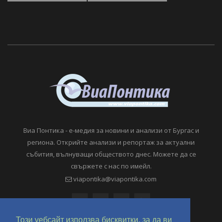
Виа Понтика - е-медия за новини и анализи от Бургас и
региона. Открийте анализи и репортаж за актуални
събития, вълнуващи обществото днес. Можете да се
свържете с нас по имейл.
viapontika@viapontika.com
Този уебсайт използва бисквитки, за да ви