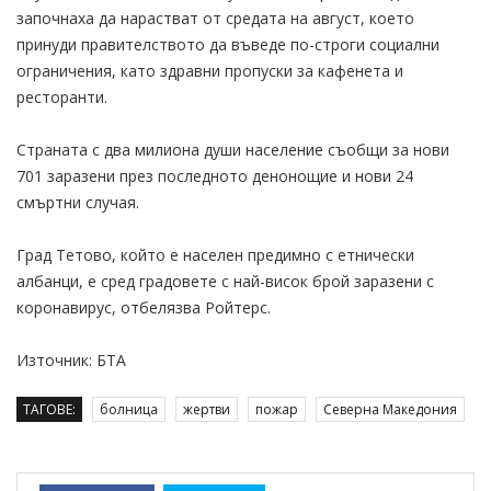
започнаха да нарастват от средата на август, което
принуди правителството да въведе по-строги социални
ограничения, като здравни пропуски за кафенета и
ресторанти.
Страната с два милиона души население съобщи за нови
701 заразени през последното денонощие и нови 24
смъртни случая.
Град Тетово, който е населен предимно с етнически
албанци, е сред градовете с най-висок брой заразени с
коронавирус, отбелязва Ройтерс.
Източник: БТА
ТАГОВЕ:
болница
жертви
пожар
Северна Македония