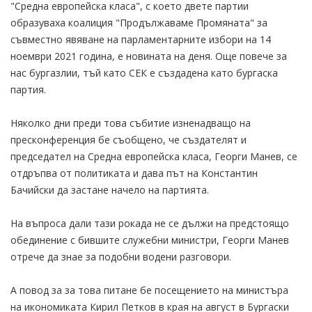
"Средна европейска класа", с което двете партии
образуваха коалиция "Продължаваме Промяната" за
съвместно явяване на парламентарните избори на 14
ноември 2021 година, е новината на деня. Още повече за
нас бургазлии, тъй като СЕК е създадена като бургаска
партия.
Няколко дни преди това събитие изненадващо на
пресконференция бе съобщено, че създателят и
председател на Средна европейска класа, Георги Манев, се
отдръпва от политиката и дава път на Константин
Бачийски да застане начело на партията.
На въпроса дали тази рокада не се дължи на предстоящо
обединение с бившите служебни министри, Георги Манев
отрече да знае за подобни водени разговори.
А повод за за това питане бе посещението на министъра
на икономиката Кирил Петков в края на август в Бургаски