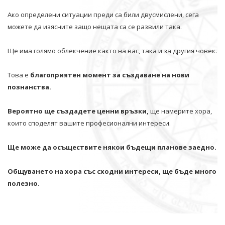
Ако определени ситуации преди са били двусмислени, сега
можете да изясните защо нещата са се развили така.
Ще има голямо облекчение както на вас, така и за другия човек.
Това е
благоприятен момент за създаване на нови
познанства.
Вероятно ще създадете ценни връзки,
ще намерите хора,
които споделят вашите професионални интереси.
Ще може да осъществите някои бъдещи планове заедно.
Общуването на хора със сходни интереси, ще бъде много
полезно.