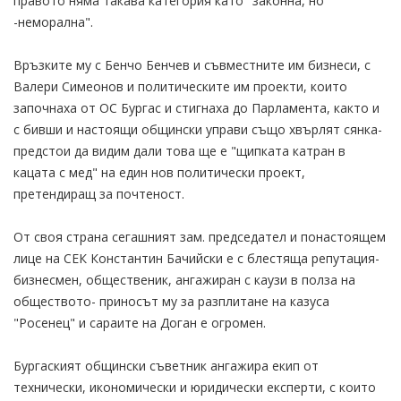
правото няма такава категория като "законна, но
-неморална".
Връзките му с Бенчо Бенчев и съвместните им бизнеси, с
Валери Симеонов и политическите им проекти, които
започнаха от ОС Бургас и стигнаха до Парламента, както и
с бивши и настоящи общински управи също хвърлят сянка-
предстои да видим дали това ще е "щипката катран в
кацата с мед" на един нов политически проект,
претендиращ за почтеност.
От своя страна сегашният зам. председател и понастоящем
лице на СЕК Константин Бачийски е с блестяща репутация-
бизнесмен, общественик, ангажиран с каузи в полза на
обществото- приносът му за разплитане на казуса
"Росенец" и сараите на Доган е огромен.
Бургаският общински съветник ангажира екип от
технически, икономически и юридически експерти, с които