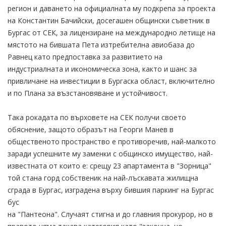
регион и даването на официалната му подкрепа за проекта
на Константин Бачийски, досегашен общински съветник в
Бургас от СЕК, за лицензиране на международно летище на
мястото на бившата Пета изтребителна авиобаза до
Равнец като предпоставка за развитието на
индустриалната и икономическа зона, както и шанс за
привличане на инвестиции в Бургаска област, включително
и по Плана за възстановяване и устойчивост.
Така рокадата по върховете на СЕК получи своето
обяснение, защото образът на Георги Манев в
общественото пространство е противоречив, най-малкото
заради успешните му заменки с общинско имущество, най-
известната от които е: срещу 23 апартамента в "Зорница"
той стана горд собственик на най-лъскавата жилищна
сграда в Бургас, изградена върху бившия паркинг на Бургас
бус
на "Пантеона". Случаят стигна и до главния прокурор, но в