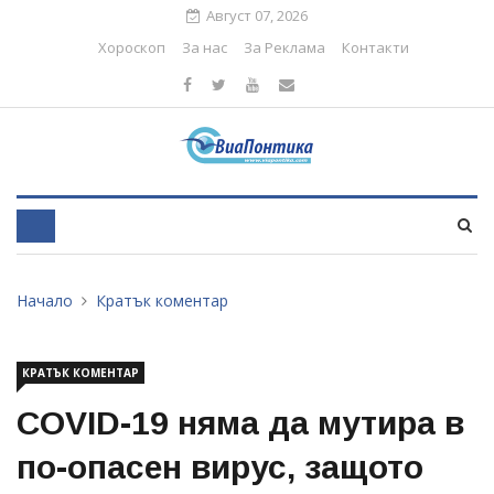
Август 07, 2026
Хороскоп
За нас
За Реклама
Контакти
Начало
Кратък коментар
КРАТЪК КОМЕНТАР
COVID-19 няма да мутира в
по-опасен вирус, защото