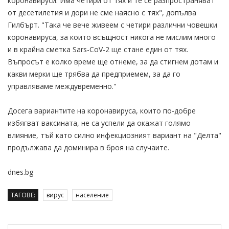
коронавируси. Има четири от тях и те се разпространяват
от десетилетия и дори не сме наясно с тях", допълва
Гилбърт. "Така че вече живеем с четири различни човешки
коронавируса, за които всъщност никога не мислим много
и в крайна сметка Sars-CoV-2 ще стане един от тях.
Въпросът е колко време ще отнеме, за да стигнем дотам и
какви мерки ще трябва да предприемем, за да го
управляваме междувременно."
Досега вариантите на коронавируса, които по-добре
избягват ваксината, не са успели да окажат голямо
влияние, тъй като силно инфекциозният вариант на "Делта"
продължава да доминира в броя на случаите.
dnes.bg
ТАГОВЕ:
вирус
население