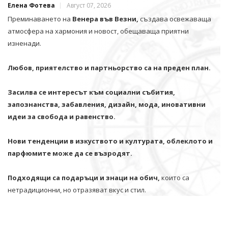
Елена Фотева
Август 07, 2026
Преминаването на
Венера във Везни,
създава освежаваща
атмосфера на хармония и новост, обещаваща приятни
изненади.
Любов, приятелство и партньорство са на преден план.
Засилва се интересът към социални събития,
запознанства, забавления, дизайн, мода, иновативни
идеи за свобода и равенство.
Нови тенденции в изкуството и културата, облеклото и
парфюмите може да се възродят.
Подходящи са подаръци и знаци на обич,
които са
нетрадиционни, но отразяват вкус и стил.