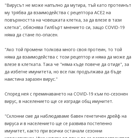
"Вирусът не може напълно да мутира, тъй като протеинът
му трябва да взаимодейства с рецептора ACE2 на
повърхността на човешката клетка, за да влезе в тази
клетка", обяснява Гилбърт мнението си, защо COVID-19
няма да стане по-опасен.
"Ако той промени толкова много своя протеин, то той
няма да взаимодейства с този рецептор и няма да може да
влезе в клетката. Така че "няма къде повече да отиде", за
да избегне имунитета, но все пак продължава да бъде
наистина заразен вирус."
Според нея с преминаването на COVID-19 към по-сезонен
вирус, в населението ще се изгради общ имунитет.
"Склонни сме да наблюдаваме бавен генетичен дрейф на
вируса и в населението ще се развива постепенно
имунитет, както при всички останали сезонни