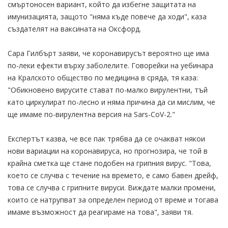
смъртоносен вариант, който да избегне защитата на
имунизацията, защото "няма къде повече да ходи", каза
създателят на ваксината на Оксфорд.
Сара Гилбърт заяви, че коронавирусът вероятно ще има
по-леки ефекти върху заболелите. Говорейки на уебинара
на Кралското общество по медицина в сряда, тя каза:
"Обикновено вирусите стават по-малко вирулентни, тъй
като циркулират по-лесно и няма причина да си мислим, че
ще имаме по-вирулентна версия на Sars-CoV-2."
Експертът казва, че все пак трябва да се очакват някои
нови вариации на коронавируса, но прогнозира, че той в
крайна сметка ще стане подобен на грипния вирус. "Това,
което се случва с течение на времето, е само бавен дрейф,
това се случва с грипните вируси. Виждате малки промени,
които се натрупват за определен период от време и тогава
имаме възможност да реагираме на това", заяви тя.