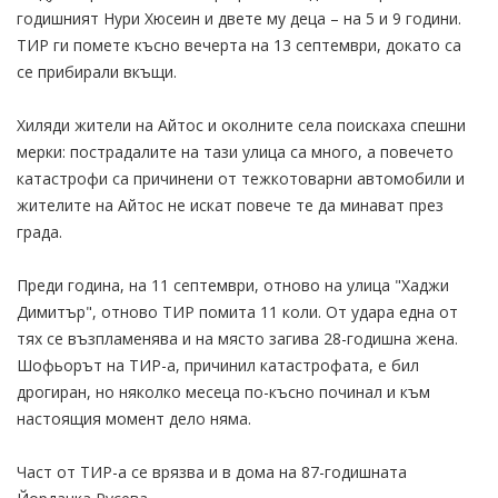
годишният Нури Хюсеин и двете му деца – на 5 и 9 години.
ТИР ги помете късно вечерта на 13 септември, докато са
се прибирали вкъщи.
Хиляди жители на Айтос и околните села поискаха спешни
мерки: пострадалите на тази улица са много, а повечето
катастрофи са причинени от тежкотоварни автомобили и
жителите на Айтос не искат повече те да минават през
града.
Преди година, на 11 септември, отново на улица "Хаджи
Димитър", отново ТИР помита 11 коли. От удара една от
тях се възпламенява и на място загива 28-годишна жена.
Шофьорът на ТИР-а, причинил катастрофата, е бил
дрогиран, но няколко месеца по-късно починал и към
настоящия момент дело няма.
Част от ТИР-а се врязва и в дома на 87-годишната