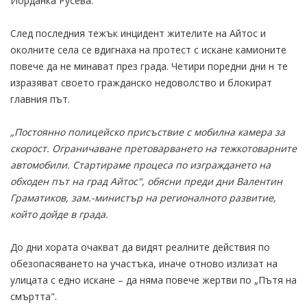
Йорданка Русева.
След последния тежък инцидент жителите на Айтос и
околните села се вдигнаха на протест с искане камионите
повече да не минават през града. Четири поредни дни н те
изразяват своето гражданско недоволство и блокират
главния път.
„Постоянно полицейско присъствие с мобилна камера за
скорост. Ограничаване претоварването на тежкотоварните
автомобили. Стартираме процеса по изграждането на
обходен път на град Айтос", обясни преди дни Валентин
Граматиков, зам.-министър на регионалното развитие,
който дойде в града.
До дни хората очакват да видят реалните действия по
обезопасяването на участъка, иначе отново излизат на
улицата с едно искане – да няма повече жертви по „Пътя на
смъртта".