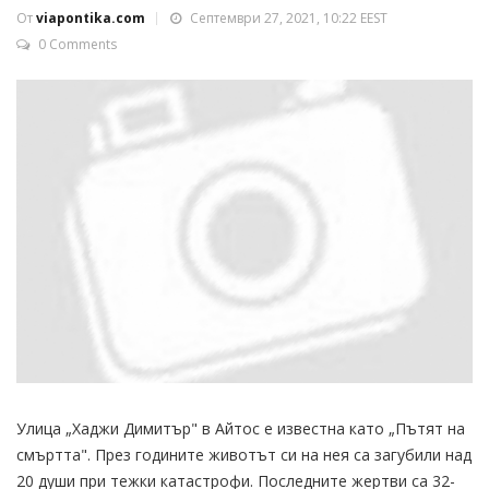
От
viapontika.com
Септември 27, 2021, 10:22 EEST
0 Comments
Улица „Хаджи Димитър" в Айтос е известна като „Пътят на
смъртта". През годините животът си на нея са загубили над
20 души при тежки катастрофи. Последните жертви са 32-