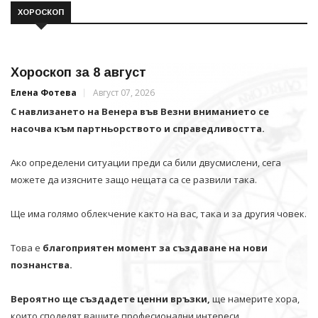
ХОРОСКОП
Хороскоп за 8 август
Елена Фотева
Август 07, 2026
С навлизането на Венера във Везни вниманието се
насочва към партньорството и справедливостта.
Ако определени ситуации преди са били двусмислени, сега
можете да изясните защо нещата са се развили така.
Ще има голямо облекчение както на вас, така и за другия човек.
Това е
благоприятен момент за създаване на нови
познанства.
Вероятно ще създадете ценни връзки,
ще намерите хора,
които споделят вашите професионални интереси.