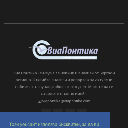
Виа Понтика - е-медия за новини и анализи от Бургас и
региона. Открийте анализи и репортаж за актуални
събития, вълнуващи обществото днес. Можете да се
свържете с нас по имейл.
viapontika@viapontika.com
Този уебсайт използва бисквитки, за да ви