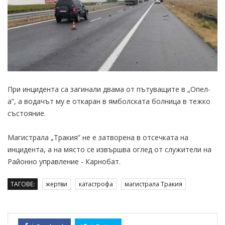
При инцидента са загинали двама от пътуващите в „Опел-
а”, а водачът му е откаран в ямболската болница в тежко
състояние.
Магистрала „Тракия” не е затворена в отсечката на
инцидента, а на място се извършва оглед от служители на
Районно управление - Карнобат.
ТАГОВЕ:
жертви
катастрофа
магистрала Тракия