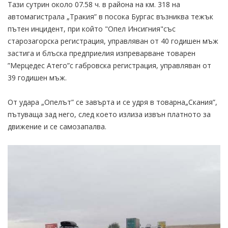
Тази сутрин около 07.58 ч. в района на км. 318 на
автомагистрала „Тракия” в посока Бургас възниква тежък
пътен инцидент, при който "Опел Инсигния"със
старозагорска регистрация, управляван от 40 годишен мъж
застига и блъска предприелия изпреварване товарен
”Мерцедес Атего”с габровска регистрация, управляван от
39 годишен мъж.
От удара „Опелът” се завърта и се удря в товарна„Скания”,
пътуваща зад него, след което излиза извън платното за
движение и се самозапалва.