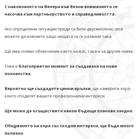
С навлизането на Венера във Везни вниманието се
насочва към партньорството и справедливостта.
Ако определени ситуации преди са били двусмислени, сега
можете да изясните защо нещата са се развили така.
Ще има голямо облекчение както на вас, така и за другия човек.
Това е
благоприятен момент за създаване на нови
познанства.
Вероятно ще създадете ценни връзки,
ще намерите хора,
които споделят вашите професионални интереси.
Ще може да осъществите някои бъдещи планове заедно.
Общуването на хора със сходни интереси, ще бъде много
полезно.