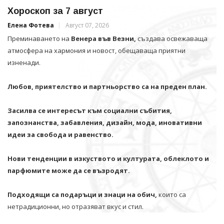
Хороскоп за 7 август
Елена Фотева
Август 07, 2026
Преминаването на
Венера във Везни,
създава освежаваща
атмосфера на хармония и новост, обещаваща приятни
изненади.
Любов, приятелство и партньорство са на преден план.
Засилва се интересът към социални събития,
запознанства, забавления, дизайн, мода, иновативни
идеи за свобода и равенство.
Нови тенденции в изкуството и културата, облеклото и
парфюмите може да се възродят.
Подходящи са подаръци и знаци на обич,
които са
нетрадиционни, но отразяват вкус и стил.