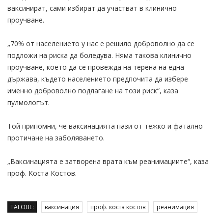
ваксинират, сами избират да участват в клинично
проучване.
„70% от населението у нас е решило доброволно да се
подложи на риска да боледува. Няма такова клинично
проучване, което да се провежда на терена на една
държава, където населението предпочита да избере
именно доброволно подлагане на този риск“, каза
пулмологът.
Той припомни, че ваксинацията пази от тежко и фатално
протичане на заболяването.
„Ваксинацията е затворена врата към реанимациите“, каза
проф. Коста Костов.
ТАГОВЕ:
ваксинация
проф. коста костов
реанимация