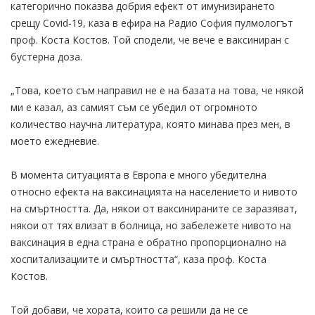
категорично показва добрия ефект от имунизирането
срещу Covid-19, каза в ефира на Радио София пулмологът
проф. Коста Костов. Той сподели, че вече е ваксиниран с
бустерна доза.
„Това, което съм направил не е на базата на това, че някой
ми е казал, аз самият съм се убедил от огромното
количество научна литература, която минава през мен, в
моето ежедневие.
В момента ситуацията в Европа е много убедителна
относно ефекта на ваксинацията на населението и нивото
на смъртността. Да, някои от ваксинираните се заразяват,
някои от тях влизат в болница, но забележете нивото на
ваксинация в една страна е обратно пропорционално на
хоспитализациите и смъртността“, каза проф. Коста
Костов.
Той добави, че хората, които са решили да не се