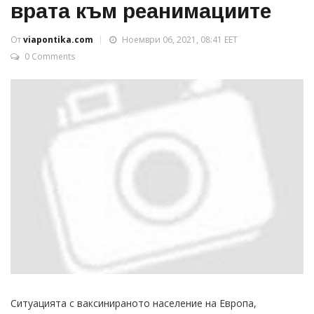
врата към реанимациите
От
viapontika.com
Ноември 06, 2021, 08:41 EET
0 Comments
Ситуацията с ваксинираното население на Европа,