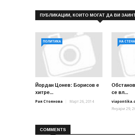
ПУБЛИКАЦИИ, КОИТО МОГАТ ДА ВИ ЗАИН
ПОЛИТИКА
НА СТЕН
Йордан Цонев: Борисов е
Обстанов
хитре...
се вл...
Рая Стоянова
Март 26, 2014
viapontika
Януари 29, 2
COMMENTS