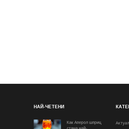
НАЙ-ЧЕТЕНИ
КАТЕ
Как Аперол шприц
Актуа
стана най-