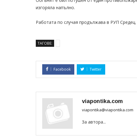
Оогънят е бил потушен от един противопожаре
изгоряла напълно.
Работата по случая продължава в РУП Средец.
ТАГОВЕ:
Facebook
Twitter
viapontika.com
viapontika@viapontika.com
За автора...