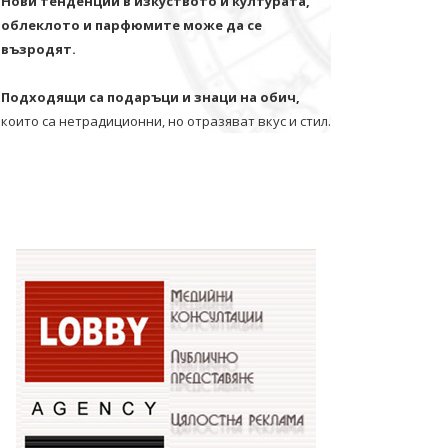
Нови тенденции в изкуството и културата,
облеклото и парфюмите може да се
възродят.
Подходящи са подаръци и знаци на обич,
които са нетрадиционни, но отразяват вкус и стил.