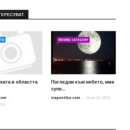
ТЕРЕСУВАТ
АТА
MISSING CATEGORY
ката в областта
Погледни към небето, има
супе...
.com
viapontika.com
Юни 22, 2013
014