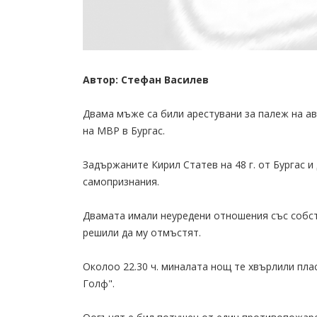
Автор: Стефан Василев
Двама мъже са били арестувани за палеж на а
на МВР в Бургас.
Задържаните Кирил Статев на 48 г. от Бургас и
самопризнания.
Двамата имали неуредени отношения със собст
решили да му отмъстят.
Околоо 22.30 ч. миналата нощ те хвърлили пла
Голф".