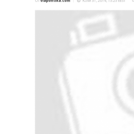
От
viapontika.com
Юли 31, 2014, 15:25 EEST