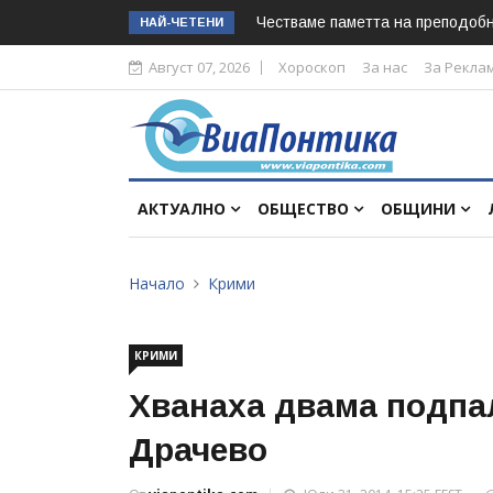
Честваме паметта на преподоб
НАЙ-ЧЕТЕНИ
Август 07, 2026
Хороскоп
За нас
За Рекла
АКТУАЛНО
ОБЩЕСТВО
ОБЩИНИ
Начало
Крими
КРИМИ
Хванаха двама подпа
Драчево