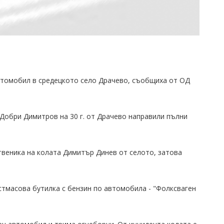
втомобил в средецкото село Драчево, съобщиха от ОД
 Добри Димитров на 30 г. от Драчево направили пълни
веника на колата Димитър Динев от селото, затова
стмасова бутилка с бензин по автомобила - "Фолксваген