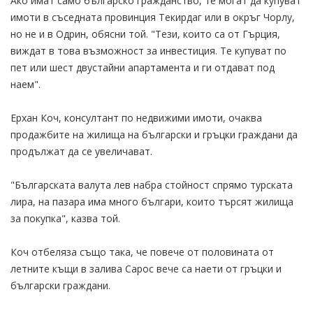
Ако имат само българско гражданство, те могат да купуват
имоти в съседната провинция Текирдаг или в окръг Чорлу,
но не и в Одрин, обясни той. "Тези, които са от Гърция,
виждат в това възможност за инвестиция. Те купуват по
пет или шест двустайни апартамента и ги отдават под
наем".
Ерхан Коч, консултант по недвижими имоти, очаква
продажбите на жилища на български и гръцки граждани да
продължат да се увеличават.
"Българската валута лев набра стойност спрямо турската
лира, на пазара има много българи, които търсят жилища
за покупка", казва той.
Коч отбеляза също така, че повече от половината от
летните къщи в залива Сарос вече са наети от гръцки и
български граждани.