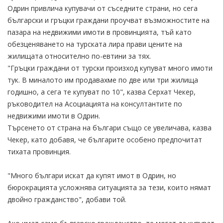
Одрин привлича купувачи от съседните страни, но сега
български и гръцки граждани проучват възможностите на
пазара на недвижими имоти в провинцията, тъй като
обезценяването на турската лира прави цените на
жилищата относително по-евтини за тях.
"Гръцки граждани от турски произход купуват много имоти
тук. В миналото им продавахме по две или три жилища
годишно, а сега те купуват по 10", казва Серхат Чекер,
ръководител на Асоциацията на консултантите по
недвижими имоти в Одрин.
Търсенето от страна на българи също се увеличава, казва
Чекер, като добавя, че българите особено предпочитат
тихата провинция.
"Много българи искат да купят имот в Одрин, но
бюрокрацията усложнява ситуацията за тези, които нямат
двойно гражданство", добави той.