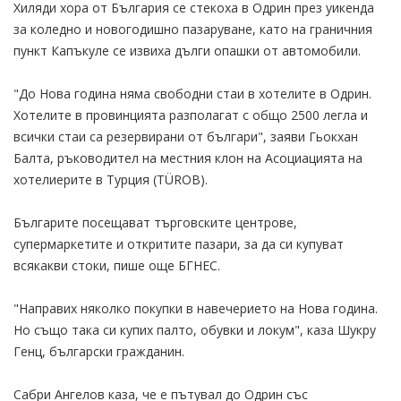
Хиляди хора от България се стекоха в Одрин през уикенда
за коледно и новогодишно пазаруване, като на граничния
пункт Капъкуле се извиха дълги опашки от автомобили.
"До Нова година няма свободни стаи в хотелите в Одрин.
Хотелите в провинцията разполагат с общо 2500 легла и
всички стаи са резервирани от българи", заяви Гьокхан
Балта, ръководител на местния клон на Асоциацията на
хотелиерите в Турция (TÜROB).
Българите посещават търговските центрове,
супермаркетите и откритите пазари, за да си купуват
всякакви стоки, пише още БГНЕС.
"Направих няколко покупки в навечерието на Нова година.
Но също така си купих палто, обувки и локум", каза Шукру
Генц, български гражданин.
Сабри Ангелов каза, че е пътувал до Одрин със