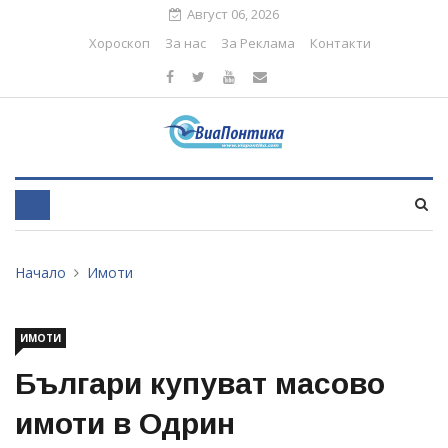
Август 06, 2026
Хороскоп
За нас
За Реклама
Контакти
Начало
Имоти
ИМОТИ
Българи купуват масово
имоти в Одрин