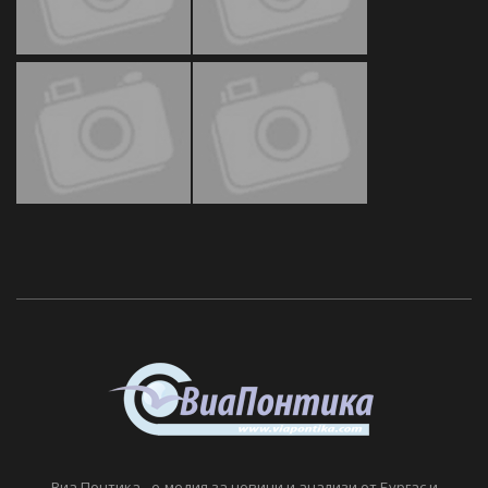
Виа Понтика - е-медия за новини и анализи от Бургас и