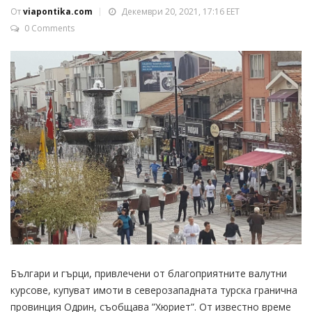
От
viapontika.com
Декември 20, 2021, 17:16 EET
0 Comments
Българи и гърци, привлечени от благоприятните валутни
курсове, купуват имоти в северозападната турска гранична
провинция Одрин, съобщава ”Хюриет”. От известно време