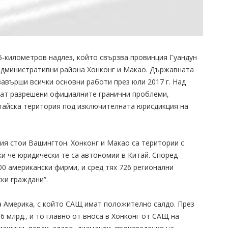
55-километров надлез, който свързва провинция Гуандун
 административни района Хонконг и Макао. Държавната
завърши всички основни работи през юли 2017 г. Над
дат разрешени официалните гранични проблеми,
тайска територия под изключителната юрисдикция на
ция стои Вашингтон. Хонконг и Макао са територии с
и че юридически те са автономии в Китай. Според
0 американски фирми, и сред тях 726 регионални
ки граждани”.
а Америка, с който САЩ имат положително салдо. През
,6 млрд., и то главно от вноса в Хонконг от САЩ на