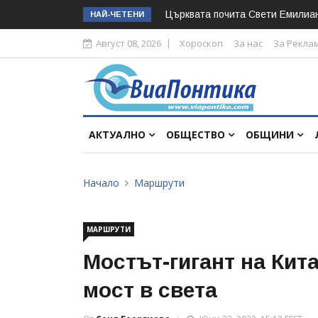
Църквата почита Свeти Емилиа
НАЙ-ЧЕТЕНИ
Август 08, 2026
Хороскоп
За нас
За Рекла
АКТУАЛНО
ОБЩЕСТВО
ОБЩИНИ
Начало
Маршрути
МАРШРУТИ
Мостът-гигант на Кит
мост в света