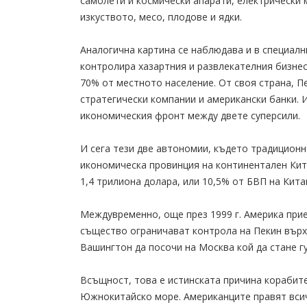
самолети и космически апарати, електрически 
изкуството, месо, плодове и ядки.
Аналогична картина се наблюдава и в специал
контролира хазартния и развлекателния бизнес
70% от местното население. От своя страна, П
стратегически компании и американски банки. 
икономическия фронт между двете суперсили.
И сега тези две автономии, където традиционн
икономическа провинция на континентален Китай
1,4 трилиона долара, или 10,5% от БВП на Кита
Междувременно, още през 1999 г. Америка прие
същество ограничават контрола на Пекин върх
Вашингтон да посочи на Москва кой да стане г
Всъщност, това е истинската причина корабите
Южнокитайско море. Американците правят всич