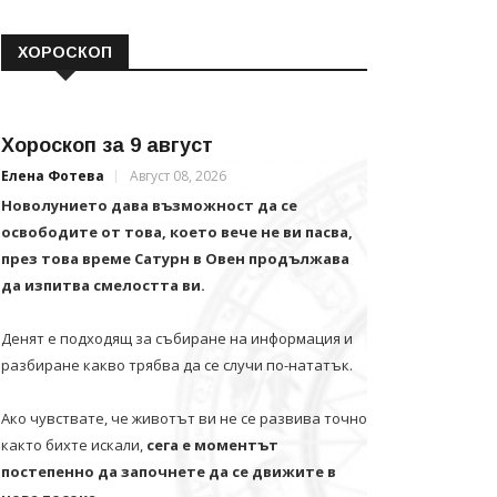
ХОРОСКОП
Хороскоп за 9 август
Елена Фотева
Август 08, 2026
Новолунието дава възможност да се
освободите от това, което вече не ви пасва,
през това време Сатурн в Овен продължава
да изпитва смелостта ви.
Денят е подходящ за събиране на информация и
разбиране какво трябва да се случи по-нататък.
Ако чувствате, че животът ви не се развива точно
както бихте искали,
сега е моментът
постепенно да започнете да се движите в