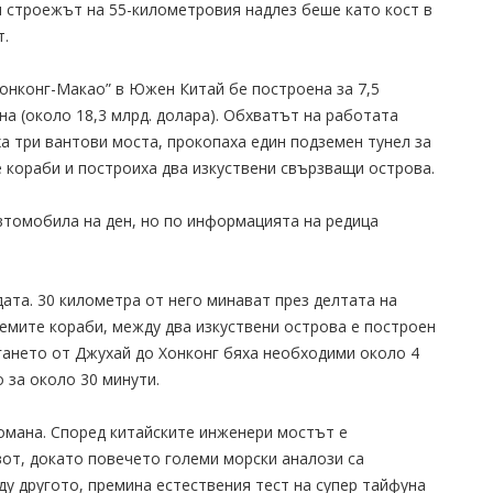
н строежът на 55-километровия надлез беше като кост в
т.
Хонконг-Макао” в Южен Китай бе построена за 7,5
ана (около 18,3 млрд. долара). Обхватът на работата
ха три вантови моста, прокопаха един подземен тунел за
 кораби и построиха два изкуствени свързващи острова.
втомобила на ден, но по информацията на редица
та. 30 километра от него минават през делтата на
лемите кораби, между два изкуствени острова е построен
гането от Джухай до Хонконг бяха необходими около 4
 за около 30 минути.
томана. Според китайските инженери мостът е
от, докато повечето големи морски аналози са
у другото, премина естествения тест на супер тайфуна