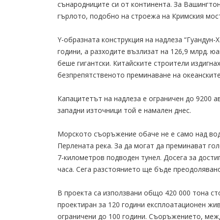
сънародниците си от континента. За Вашингто
гърлото, подобно на строежа на Кримския мос
Y-образната конструкция на надлеза “Гуандун-
години, а разходите възлизат на 126,9 млрд. ю
беше гигантски. Китайските строители издигна
безпрепятственото преминаване на океанските
Капацитетът на надлеза е ограничен до 9200 а
западни източници той е намален днес.
Морското съоръжение обаче не е само над вода
Перлената река. За да могат да преминават го
7-километров подводен тунел. Досега за дости
часа. Сега разстоянието ще бъде преодолявано
В проекта са използвани общо 420 000 тона с
проектиран за 120 години експлоатационен жив
ограничени до 100 години. Съоръжението, межд