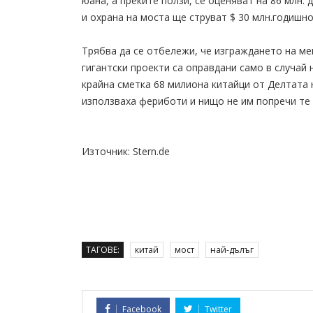
юана, а преките ползи, се оценяват на 86 млн.
и охрана на моста ще струват $ 30 млн.годишно
Трябва да се отбележи, че изграждането на ме
гигантски проекти са оправдани само в случай
крайна сметка 68 милиона китайци от Делтата 
използваха фериботи и нищо не им попречи те
Източник: Stern.de
ТАГОВЕ:
китай
мост
най-дълъг
Facebook
Twitter