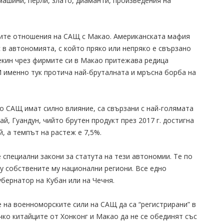
машини, перли, злато, диаманти, произведения на
ните отношения на САЩ с Макао. Американската мафия
 в автономията, с който пряко или непряко е свързано
екин чрез фирмите си в Макао притежава редица
И именно тук протича най-бруталната и мръсна борба на
о САЩ имат силно влияние, са свързани с най-голямата
, Гуандун, чийто брутен продукт през 2017 г. достигна
й, а темпът на растеж е 7,5%.
 специални закони за статута на тези автономии. Те по
у собствените му национални региони. Все едно
убернатор на Кубан или на Чечня.
 на военноморските сили на САЩ да са “регистрирани” в
ко китайците от Хонконг и Макао да не се обединят със