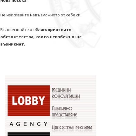
нова посока.
Не изисквайте невъзможното от себе си.
Възползвайте от
благоприятните
обстоятелства, които неизбежно ще
възникнат.