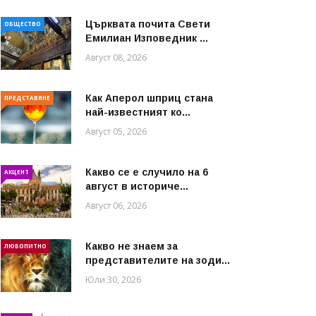
Църквата почита Свeти
ОБЩЕСТВО
Емилиан Изповедник ...
Август 08, 2026
Как Аперол шприц стана
ПРЕДСТАВЯНЕ
най-известният ко...
Август 05, 2026
Какво се е случило на 6
АКЦЕНТ
август в историче...
Август 06, 2026
Какво не знаем за
ЛЮБОПИТНО
представителите на зоди...
Юли 30, 2026