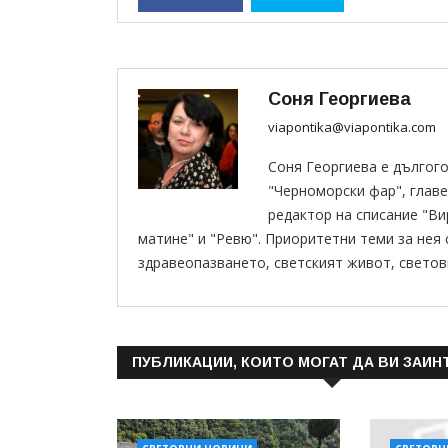
Соня Георгиева
viapontika@viapontika.com
Соня Георгиева е дългог
"Черноморски фар", главе
редактор на списание "В
матине" и "Ревю". Приоритетни теми за нея
здравеопазването, светският живот, светов
ПУБЛИКАЦИИ, КОИТО МОГАТ ДА ВИ ЗАИН