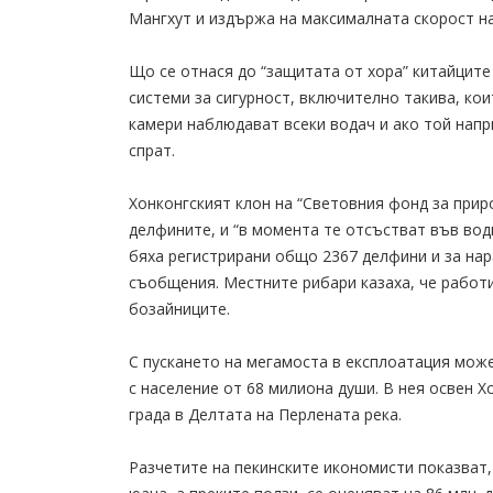
Мангхут и издържа на максималната скорост на
Що се отнася до “защитата от хора” китайците
системи за сигурност, включително такива, кои
камери наблюдават всеки водач и ако той напр
спрат.
Хонконгският клон на “Световния фонд за прир
делфините, и “в момента те отсъстват във вод
бяха регистрирани общо 2367 делфини и за на
съобщения. Местните рибари казаха, че работи
бозайниците.
С пускането на мегамоста в експлоатация може
с население от 68 милиона души. В нея освен 
града в Делтата на Перлената река.
Разчетите на пекинските икономисти показват