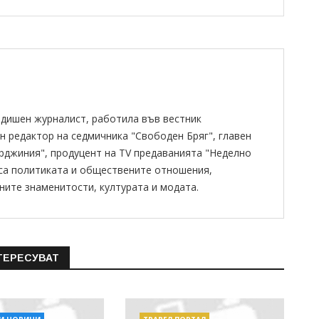
одишен журналист, работила във вестник
н редактор на седмичника "Свободен Бряг", главен
ирджиния", продуцент на TV предаванията "Неделно
 са политиката и обществените отношения,
ните знаменитости, културата и модата.
ТЕРЕСУВАТ