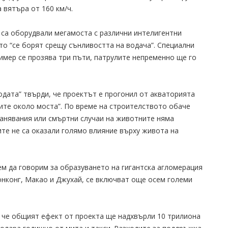
 вятъра от 160 км/ч.
 са оборудвали мегамоста с различни интелигентни
то “се борят срещу сънливостта на водача”. Специални
имер се прозява три пъти, патрулите непременно ще го
одата” твърди, че проектът е прогонил от акваторията
ите около моста”. По време на строителството обаче
ранявания или смъртни случаи на животните няма
те не са оказали голямо влияние върху живота на
м да говорим за образуването на гигантска агломерация
Хонконг, Макао и Джухай, се включват още осем големи
, че общият ефект от проекта ще надхвърли 10 трилиона