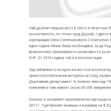
Най-дългият морски мост в света е гигантски 
на континента, по-точно град Джухай, с двата
корпорация China Communications Construction 
една година обаче беше необходима, за да бъ
включително признаването на мегамоста за ки
КНР. От 2018 година той е в експлоатация.
Зад забавянето на пуска на моста в експлоата
преки геополитически интереси на САЩ, въпрек
Държавния департамент “в Хонконг има над 130
компании и там живеят около 85 000 американс
Хонконг е основният икономически партньор н
2017 г. търговският излишък е в размер на $ 32