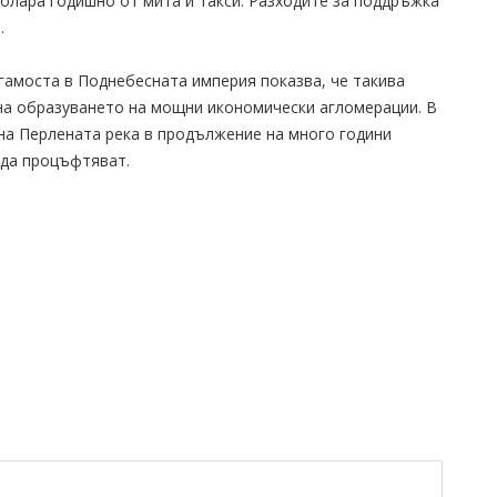
 долара годишно от мита и такси. Разходите за поддръжка
.
гамоста в Поднебесната империя показва, че такива
 на образуването на мощни икономически агломерации. В
на Перлената река в продължение на много години
 да процъфтяват.