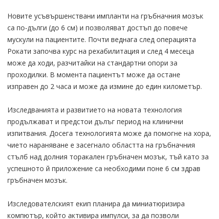
Новите усъвършенствани импланти на гръбначния мозък
са по-дълги (до 6 см) и позволяват достъп до повече
мускули на пациентите. Почти веднага след операцията
Рокати започва курс на рехабилитация и след 4 месеца
може да ходи, разчитайки на стандартни опори за
проходилки. В момента пациентът може да остане
изправен до 2 часа и може да измине до един километър.
Изследванията и развитието на новата технология
продължават и предстои дълъг период на клинични
изпитвания. Досега технологията може да помогне на хора,
чието нараняване е засегнало областта на гръбначния
стълб над долния торакален гръбначен мозък, тъй като за
успешното й приложение са необходими поне 6 см здрав
гръбначен мозък.
Изследователският екип планира да миниатюризира
компютър, който активира импулси, за да позволи