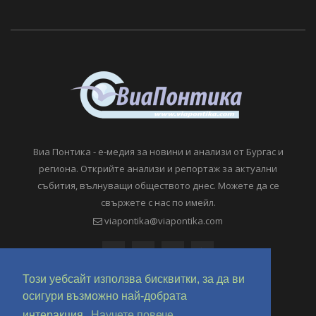
Виа Понтика - е-медия за новини и анализи от Бургас и
региона. Открийте анализи и репортаж за актуални
събития, вълнуващи обществото днес. Можете да се
свържете с нас по имейл.
viapontika@viapontika.com
Този уебсайт използва бисквитки, за да ви
осигури възможно най-добрата
интеракция.
Научете повече.