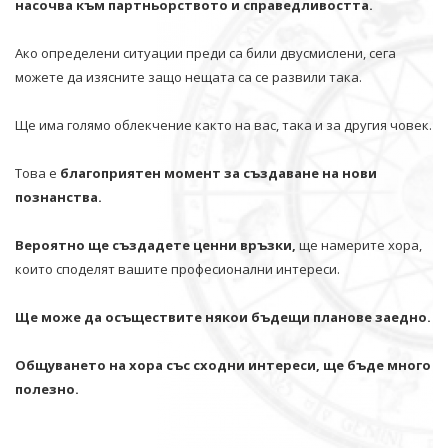
насочва към партньорството и справедливостта.
Ако определени ситуации преди са били двусмислени, сега
можете да изясните защо нещата са се развили така.
Ще има голямо облекчение както на вас, така и за другия човек.
Това е
благоприятен момент за създаване на нови
познанства.
Вероятно ще създадете ценни връзки,
ще намерите хора,
които споделят вашите професионални интереси.
Ще може да осъществите някои бъдещи планове заедно.
Общуването на хора със сходни интереси, ще бъде много
полезно.