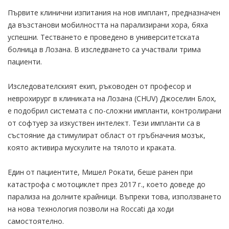
Първите клинични изпитания на нов имплант, предназначен
да възстанови мобилността на парализирани хора, бяха
успешни. Тестването е проведено в университетската
болница в Лозана. В изследването са участвали трима
пациенти.
Изследователският екип, ръководен от професор и
неврохирург в клиниката на Лозана (CHUV) Джоселин Блох,
е подобрил системата с по-сложни импланти, контролирани
от софтуер за изкуствен интелект. Тези импланти са в
състояние да стимулират област от гръбначния мозък,
която активира мускулите на тялото и краката.
Един от пациентите, Мишел Рокати, беше ранен при
катастрофа с мотоциклет през 2017 г., което доведе до
парализа на долните крайници. Въпреки това, използването
на нова технология позволи на Roccati да ходи
самостоятелно.