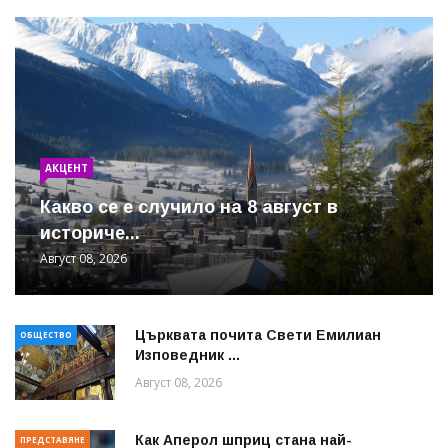
АКЦЕНТ
Какво се е случило на 8 август в
историче...
Август 08, 2026
Църквата почита Свeти Емилиан
ОБЩЕСТВО
Изповедник ...
Август 08, 2026
Как Аперол шприц стана най-
ПРЕДСТАВЯНЕ