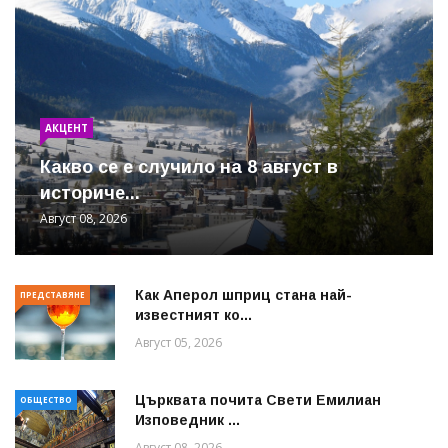
АКЦЕНТ
Какво се е случило на 8 август в
историче...
Август 08, 2026
Как Аперол шприц стана най-
ПРЕДСТАВЯНЕ
известният ко...
Август 05, 2026
Църквата почита Свeти Емилиан
ОБЩЕСТВО
Изповедник ...
Август 08, 2026