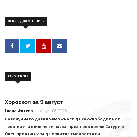
ПОСЛЕДВАЙТЕ НИ В
ХОРОСКОП
Хороскоп за 9 август
Елена Фотева
Август 08, 2026
Новолунието дава възможност да се освободите от
това, което вече не ви пасва, през това време Сатурн в
Овен продължава да изпитва смелостта ви.