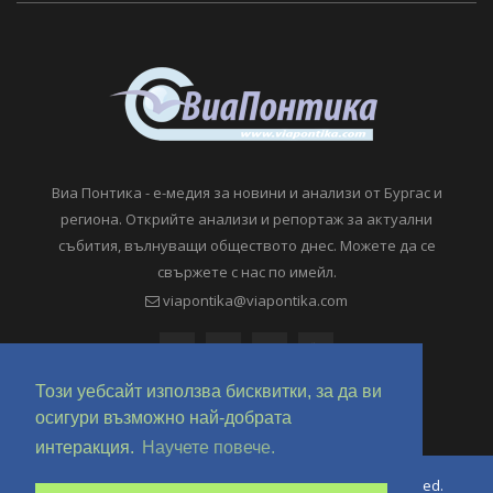
Виа Понтика - е-медия за новини и анализи от Бургас и
региона. Открийте анализи и репортаж за актуални
събития, вълнуващи обществото днес. Можете да се
свържете с нас по имейл.
viapontika@viapontika.com
Този уебсайт използва бисквитки, за да ви
осигури възможно най-добрата
интеракция.
Научете повече.
Copyright © 2018-2024 ViaPontika.com. All Rights Reserved.