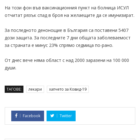
На този фон във ваксинационния пункт на болница ИСУЛ
отчитат рязък спад в броя на желаещите да се имунизират.
За последното денонощие в България са поставени 5407
дози защита. За последните 7 дни общата заболеваемост
за страната е минус 23% спрямо седмица по-рано.
От днес вече няма област с над 2000 заразени на 100 000
души.
ТАГОВЕ:
лекари
хапчето за Ковид-19
Facebook
Twitter