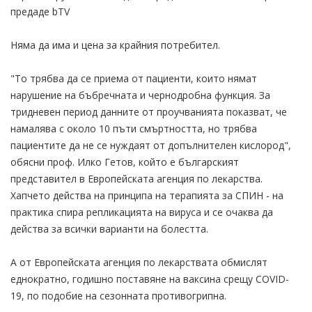
предаде bTV
Няма да има и цена за крайния потребител.
"То трябва да се приема от пациенти, които нямат
нарушение на бъбречната и чернодробна функция. За
тридневен период данните от проучванията показват, че
намалява с около 10 пъти смъртността, но трябва
пациентите да не се нуждаят от допълнителен кислород",
обясни проф. Илко Гетов, който е българският
представител в Европейската агенция по лекарства.
Хапчето действа на принципа на терапията за СПИН - на
практика спира репликацията на вируса и се очаква да
действа за всички варианти на болестта.
А от Европейската агенция по лекарствата обмислят
еднократно, годишно поставяне на ваксина срещу COVID-
19, по подобие на сезонната противогрипна.