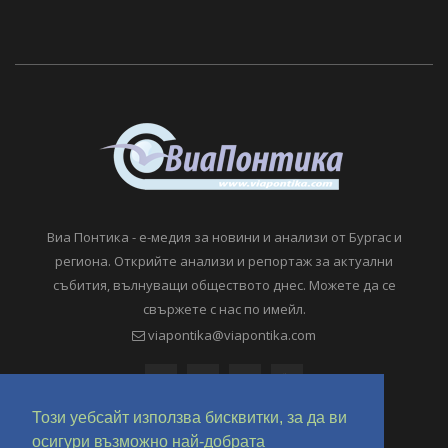
Виа Понтика - е-медия за новини и анализи от Бургас и
региона. Открийте анализи и репортаж за актуални
събития, вълнуващи обществото днес. Можете да се
свържете с нас по имейл.
viapontika@viapontika.com
Този уебсайт използва бисквитки, за да ви
осигури възможно най-добрата