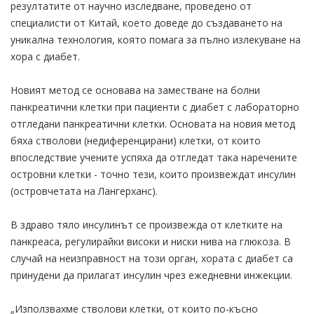
резултатите от научно изследване, проведено от
специалисти от Китай, което доведе до създаването на
уникална технология, която помага за пълно излекуване на
хора с диабет.
Новият метод се основава на заместване на болни
панкреатични клетки при пациенти с диабет с лабораторно
отгледани панкреатични клетки. Основата на новия метод
бяха стволови (недиференцирани) клетки, от които
впоследствие учените успяха да отгледат така наречените
островни клетки - точно тези, които произвеждат инсулин
(островчетата на Лангерханс).
В здраво тяло инсулинът се произвежда от клетките на
панкреаса, регулирайки високи и ниски нива на глюкоза. В
случай на неизправност на този орган, хората с диабет са
принудени да прилагат инсулин чрез ежедневни инжекции.
„Използвахме стволови клетки, от които по-късно