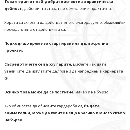
Това е един от най-добрите аспекти за практическа
дейност,
действията стават по-обмислени и практични.
Хората са склонни да действат много благоразумно, обмисляйки
последствията от действията си.
Подходящо време за стартиране на дългосрочни
проекти.
Съсредоточете се върху парите,
мислете как да ги
увеличите, да изплатите дългове и да напреднем в кариерата
си.
Всичко това може да се постигне,
макар и не бързо.
Ако обмисляте да обновите гардероба си,
бъдете
внимателни, може да купите нещо красиво и много скъпо
набързо.