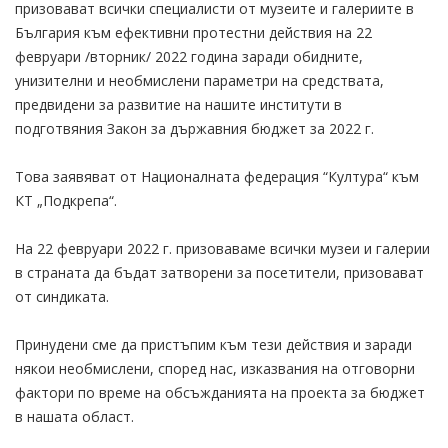
призовават всички специалисти от музеите и галериите в
България към ефективни протестни действия на 22
февруари /вторник/ 2022 година заради обидните,
унизителни и необмислени параметри на средствата,
предвидени за развитие на нашите институти в
подготвяния Закон за държавния бюджет за 2022 г.
Това заявяват от Националната федерация “Култура“ към
КТ „Подкрепа“.
На 22 февруари 2022 г. призоваваме всички музеи и галерии
в страната да бъдат затворени за посетители, призовават
от синдиката.
Принудени сме да пристъпим към тези действия и заради
някои необмислени, според нас, изказвания на отговорни
фактори по време на обсъжданията на проекта за бюджет
в нашата област.