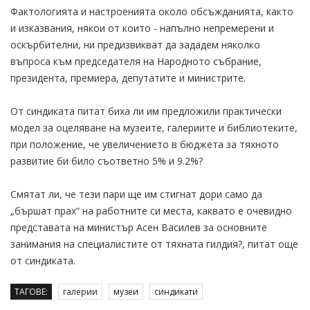
Фактологията и настроенията около обсъжданията, както
и изказвания, някои от които - напълно непремерени и
оскърбителни, ни предизвикват да зададем няколко
въпроса към председателя на Народното събрание,
президента, премиера, депутатите и министрите.
От синдиката питат биха ли им предложили практически
модел за оцеляване на музеите, галериите и библиотеките,
при положение, че увеличението в бюджета за тяхното
развитие би било съответно 5% и 9.2%?
Смятат ли, че тези пари ще им стигнат дори само да
„бършат прах“ на работните си места, каквато е очевидно
представата на министър Асен Василев за основните
занимания на специалистите от тяхната гилдия?, питат още
от синдиката.
ТАГОВЕ:
галерии
музеи
синдикати