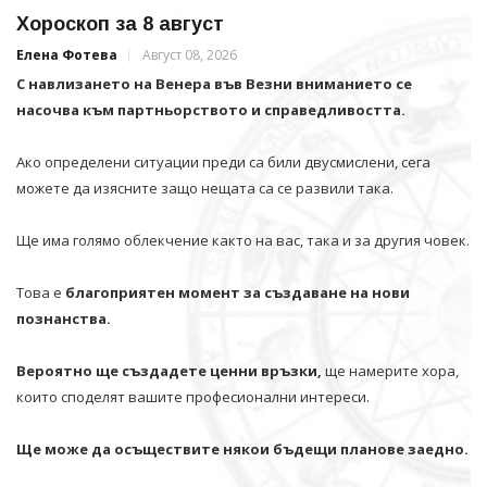
Хороскоп за 8 август
Елена Фотева
Август 08, 2026
С навлизането на Венера във Везни вниманието се
насочва към партньорството и справедливостта.
Ако определени ситуации преди са били двусмислени, сега
можете да изясните защо нещата са се развили така.
Ще има голямо облекчение както на вас, така и за другия човек.
Това е
благоприятен момент за създаване на нови
познанства.
Вероятно ще създадете ценни връзки,
ще намерите хора,
които споделят вашите професионални интереси.
Ще може да осъществите някои бъдещи планове заедно.