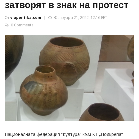
затворят в знак на протест
От
viapontika.com
Февруари 21, 2022, 12:16 EET
0 Comments
Националната федерация “Култура“ към КТ „Подкрепа“