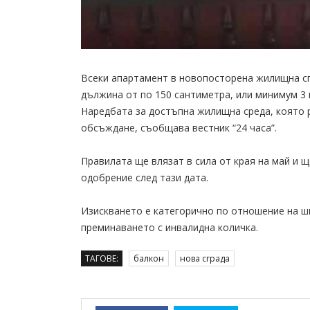
Всеки апартамент в новопосторена жилищна сг
дължина от по 150 сантиметра, или минимум 3
Наредбата за достъпна жилищна среда, която 
обсъждане, съобщава вестник “24 часа”.
Правилата ще влязат в сила от края на май и щ
одобрение след тази дата.
Изискването е категорично по отношение на ш
преминаването с инвалидна количка.
ТАГОВЕ:
балкон
нова сграда