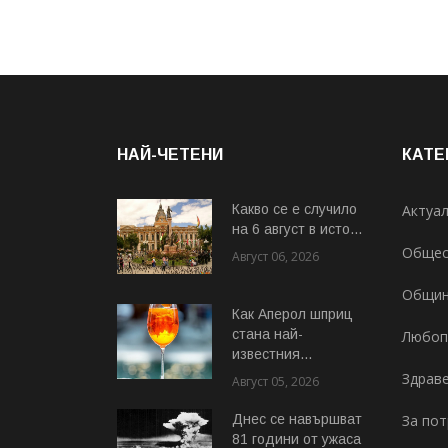
НАЙ-ЧЕТЕНИ
КАТЕ
Какво се е случило
Актуа
на 6 август в исто...
Общес
Август 06, 2026
Общи
Как Аперол шприц
стана най-
Любоп
известния...
Здрав
Август 05, 2026
Днес се навършват
За по
81 години от ужаса