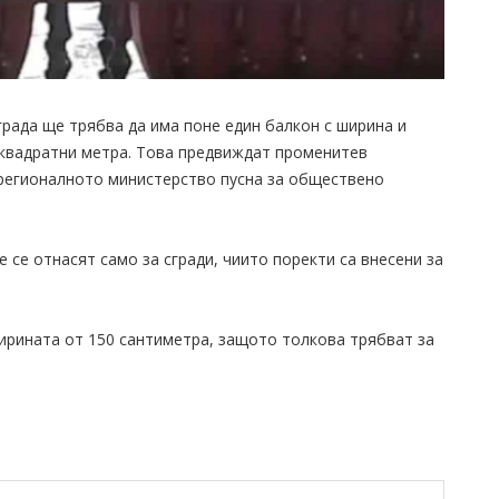
рада ще трябва да има поне един балкон с ширина и
 квадратни метра. Това предвиждат променитев
регионалното министерство пусна за обществено
е се отнасят само за сгради, чиито поректи са внесени за
ирината от 150 сантиметра, защото толкова трябват за