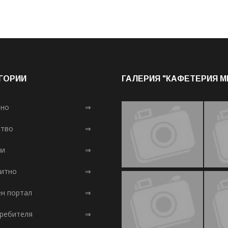
ГОРИИ
ГАЛЕРИЯ "КАФЕТЕРИЯ 
лно
⇒
тво
⇒
ни
⇒
итно
⇒
ен портал
⇒
требителя
⇒