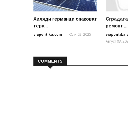
Хиляди германци опаковат
Сградата
тера...
ремонт ...
viapontika.com
Юли 02, 2025
viapontika
Август 03, 20
COMMENTS