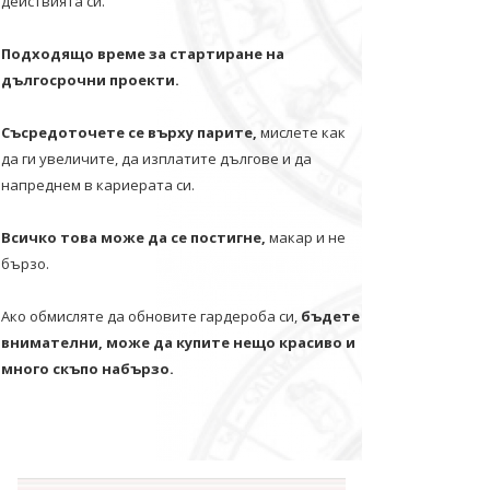
действията си.
Подходящо време за стартиране на
дългосрочни проекти.
Съсредоточете се върху парите,
мислете как
да ги увеличите, да изплатите дългове и да
напреднем в кариерата си.
Всичко това може да се постигне,
макар и не
бързо.
Ако обмисляте да обновите гардероба си,
бъдете
внимателни, може да купите нещо красиво и
много скъпо набързо.