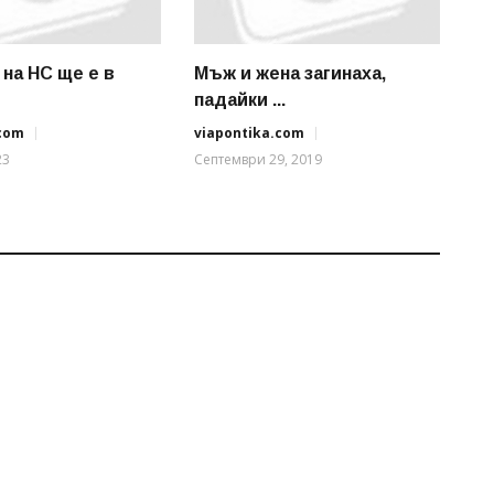
 на НС ще e в
Мъж и жена загинаха,
падайки ...
.com
viapontika.com
23
Септември 29, 2019