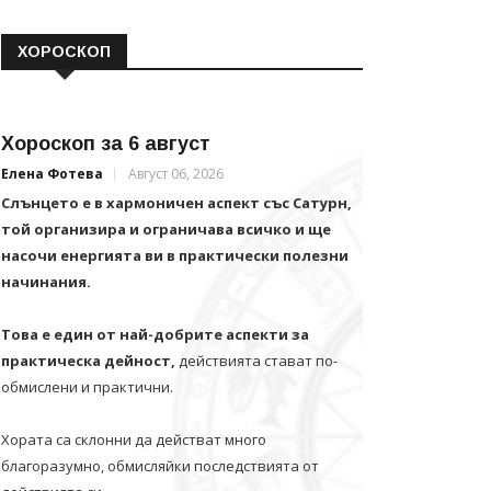
ХОРОСКОП
Хороскоп за 6 август
Елена Фотева
Август 06, 2026
Слънцето е в хармоничен аспект със Сатурн,
той организира и ограничава всичко и щe
насочи енергията ви в практически полезни
начинания.
Това е един от най-добрите аспекти за
практическа дейност,
действията стават по-
обмислени и практични.
Хората са склонни да действат много
благоразумно, обмисляйки последствията от