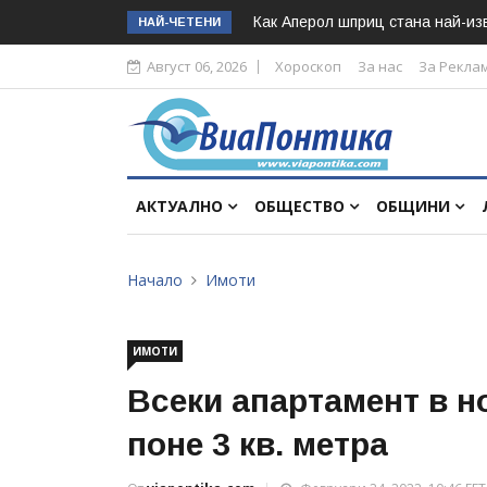
Как Аперол шприц стана най-изв
НАЙ-ЧЕТЕНИ
Август 06, 2026
Хороскоп
За нас
За Рекла
АКТУАЛНО
ОБЩЕСТВО
ОБЩИНИ
Начало
Имоти
ИМОТИ
Всеки апартамент в но
поне 3 кв. метра