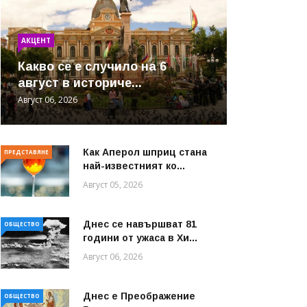
АКЦЕНТ
Какво се е случило на 6
август в историче...
Август 06, 2026
Как Аперол шприц стана
ПРЕДСТАВЯНЕ
най-известният ко...
Август 05, 2026
Днес се навършват 81
ОБЩЕСТВО
години от ужаса в Хи...
Август 06, 2026
Днес е Преображение
ОБЩЕСТВО