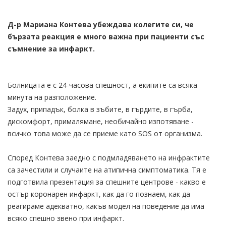
Д-р Мариана Контева убеждава колегите си, че
бързата реакция е много важна при пациенти със
съмнение за инфаркт.
Болницата е с 24-часова спешност, а екипите са всяка
минута на разположение.
Задух, припадък, болка в зъбите, в гърдите, в гърба,
дискомфорт, прималямане, необичайно изпотяване -
всичко това може да се приеме като SOS от организма.
Според Контева заедно с подмладяването на инфрактите
са зачестили и случаите на атипична симптоматика. Тя е
подготвила презентация за спешните центрове - какво е
остър коронарен инфаркт, как да го познаем, как да
реагираме адекватно, какъв модел на поведение да има
всяко спешно звено при инфаркт.