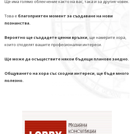
Ще има голямо облекчение както на вас, така и за другия човек.
Това е
благоприятен момент за създаване на нови
познанства.
Вероятно ще създадете ценни връзки,
ще намерите хора,
които споделят вашите професионални интереси.
Ще може да осъществите някои бъдещи планове заедно.
Общуването на хора със сходни интереси, ще бъде много
полезно.