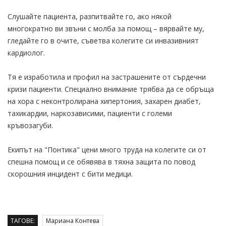
Слушайте пациента, разпитвайте го, ако някой
многократно ви звъни с молба за помощ – вярвайте му,
гледайте го в очите, съветва колегите си инвазивният
кардиолог.
Тя е изработила и профил на застрашените от сърдечни
кризи пациенти. Специално внимание трябва да се обръща
на хора с неконтролирана хипертония, захарен диабет,
тахикардии, наркозависими, пациенти с големи
кръвозагуби.
Екипът на "Понтика" цени много труда на колегите си от
спешна помощ и се обявява в тяхна защита по повод
скорошния инцидент с бити медици.
ТАГОВЕ:
Мариана Контева