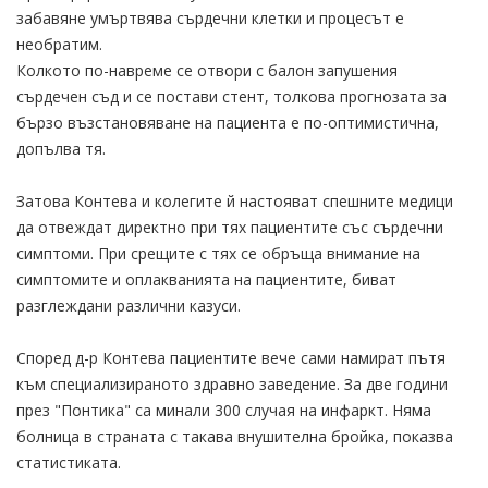
забавяне умъртвява сърдечни клетки и процесът е
необратим.
Колкото по-навреме се отвори с балон запушения
сърдечен съд и се постави стент, толкова прогнозата за
бързо възстановяване на пациента е по-оптимистична,
допълва тя.
Затова Контева и колегите й настояват спешните медици
да отвеждат директно при тях пациентите със сърдечни
симптоми. При срещите с тях се обръща внимание на
симптомите и оплакванията на пациентите, биват
разглеждани различни казуси.
Според д-р Контева пациентите вече сами намират пътя
към специализираното здравно заведение. За две години
през "Понтика" са минали 300 случая на инфаркт. Няма
болница в страната с такава внушителна бройка, показва
статистиката.