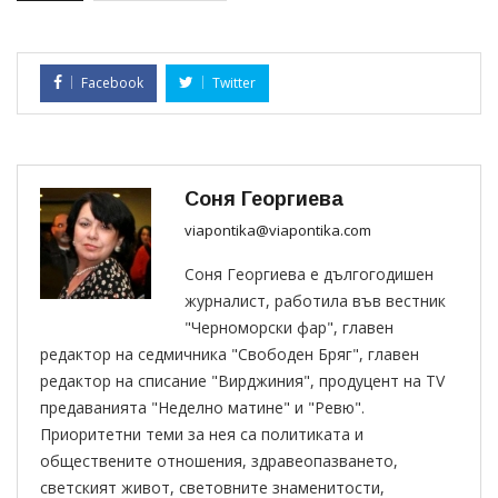
Facebook
Twitter
Соня Георгиева
viapontika@viapontika.com
Соня Георгиева е дългогодишен
журналист, работила във вестник
"Черноморски фар", главен
редактор на седмичника "Свободен Бряг", главен
редактор на списание "Вирджиния", продуцент на TV
предаванията "Неделно матине" и "Ревю".
Приоритетни теми за нея са политиката и
обществените отношения, здравеопазването,
светският живот, световните знаменитости,