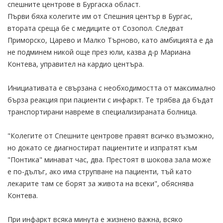
спешните центрове в Бургаска област.
Първи бяха колегите им от Спешния център в Бургас,
втората среща бе с медиците от Созопол. Следват
Приморско, Царево и Малко Търново, като амбицията е да
не подминем никой още през юли, казва д-р Мариана
Контева, управител на кардио центъра.
Инициативата е свързана с необходимостта от максимално
бърза реакция при пациенти с инфаркт. Те трябва да бъдат
транспортирани навреме в специализираната болница.
"Колегите от Спешните центрове правят всичко възможно,
но докато се диагностират пациентите и изпратят към
"Понтика" минават час, два. Престоят в шокова зала може
е по-дълъг, ако има струпване на пациенти, тъй като
лекарите там се борят за живота на всеки", обяснява
Контева.
При инфаркт всяка минута е жизнено важна, всяко