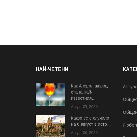
НАЙ-ЧЕТЕНИ
КАТЕ
Как Аперол шприц
Актуа
стана най-
известния...
Общес
Август 05, 2026
Общи
Какво се е случило
на 6 август в исто...
Любоп
Август 06, 2026