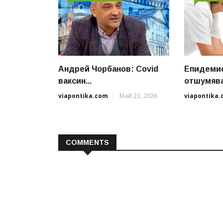
Андрей Чорбанов: Covid
Епидемио
ваксин...
отшумява,
viapontika.com
Май 23, 2026
viapontika
COMMENTS