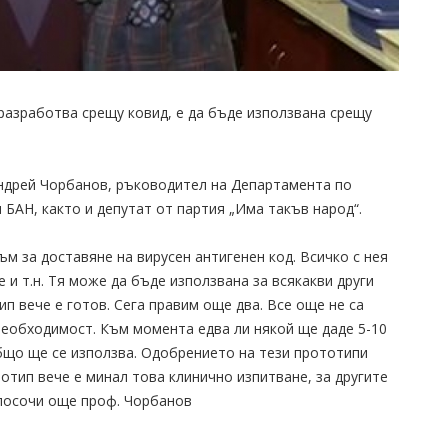
 разработва срещу ковид, е да бъде използвана срещу
Андрей Чорбанов, ръководител на Департамента по
БАН, както и депутат от партия „Има такъв народ“.
ъм за доставяне на вирусен антигенен код. Всичко с нея
 и т.н. Тя може да бъде използвана за всякакви други
ип вече е готов. Сега правим още два. Все още не са
 необходимост. Към момента едва ли някой ще даде 5-10
общо ще се използва. Одобрението на тези прототипи
отип вече е минал това клинично изпитване, за другите
, посочи още проф. Чорбанов