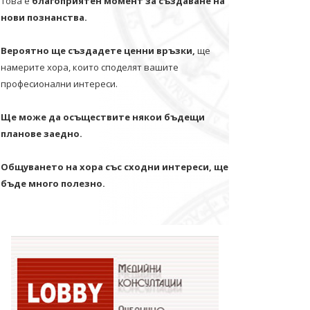
Това е
благоприятен момент за създаване на
нови познанства.
Вероятно ще създадете ценни връзки,
ще
намерите хора, които споделят вашите
професионални интереси.
Ще може да осъществите някои бъдещи
планове заедно.
Общуването на хора със сходни интереси, ще
бъде много полезно.