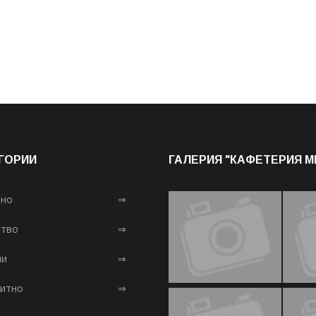
ГОРИИ
ГАЛЕРИЯ "КАФЕТЕРИЯ 
лно
⇒
тво
⇒
ни
⇒
итно
⇒