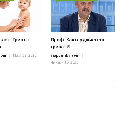
лог: Грипът
Проф. Кантарджиев за
...
грипа: И...
.com
Март 28, 2026
viapontika.com
Януари 10, 2026