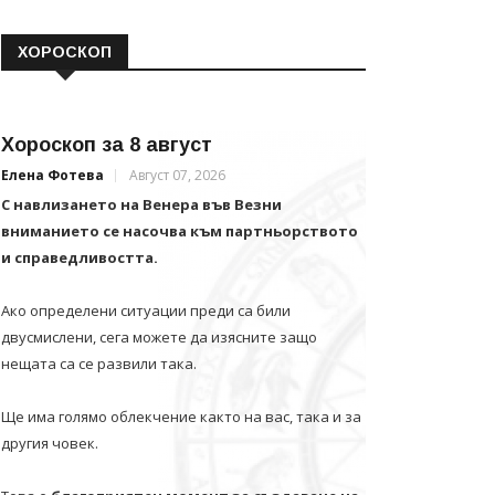
ХОРОСКОП
Хороскоп за 8 август
Елена Фотева
Август 07, 2026
С навлизането на Венера във Везни
вниманието се насочва към партньорството
и справедливостта.
Ако определени ситуации преди са били
двусмислени, сега можете да изясните защо
нещата са се развили така.
Ще има голямо облекчение както на вас, така и за
другия човек.