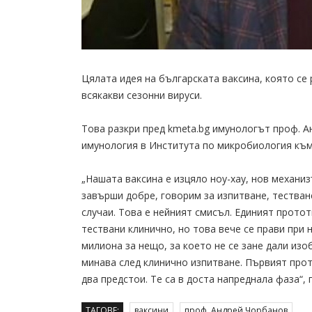
Цялата идея на българската ваксина, която се
всякакви сезонни вируси.
Това разкри пред kmeta.bg имунологът проф. 
имунология в Института по микробиология към 
„Нашата ваксина е изцяло ноу-хау, нов механиз
завърши добре, говорим за изпитване, тестване
случаи. Това е нейният смисъл. Единият протот
тествани клинично, но това вече се прави при
милиона за нещо, за което не се зане дали из
минава след клинично изпитване. Първият прот
два предстои. Те са в доста напреднала фаза“
ТАГОВЕ:
ваксини
проф. Андрей Чорбанов