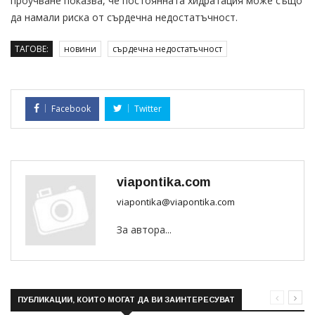
проучване показва, че постоянната хидратация може също
да намали риска от сърдечна недостатъчност.
ТАГОВЕ:
новини
сърдечна недостатъчност
Facebook
Twitter
viapontika.com
viapontika@viapontika.com
За автора...
ПУБЛИКАЦИИ, КОИТО МОГАТ ДА ВИ ЗАИНТЕРЕСУВАТ