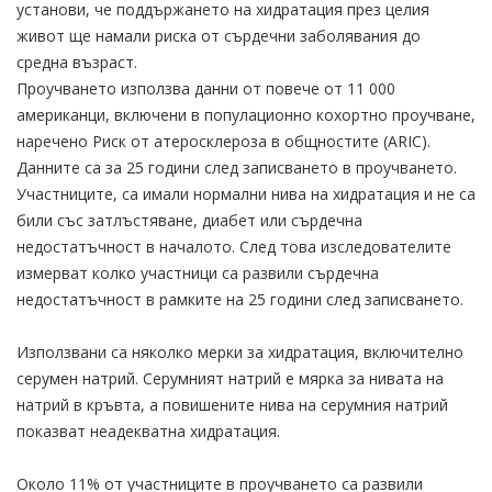
установи, че поддържането на хидратация през целия
живот ще намали риска от сърдечни заболявания до
средна възраст.
Проучването използва данни от повече от 11 000
американци, включени в популационно кохортно проучване,
наречено Риск от атеросклероза в общностите (ARIC).
Данните са за 25 години след записването в проучването.
Участниците, са имали нормални нива на хидратация и не са
били със затлъстяване, диабет или сърдечна
недостатъчност в началото. След това изследователите
измерват колко участници са развили сърдечна
недостатъчност в рамките на 25 години след записването.
Използвани са няколко мерки за хидратация, включително
серумен натрий. Серумният натрий е мярка за нивата на
натрий в кръвта, а повишените нива на серумния натрий
показват неадекватна хидратация.
Около 11% от участниците в проучването са развили