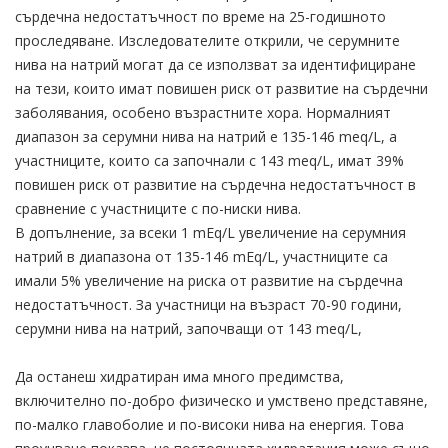
сърдечна недостатъчност по време на 25-годишното
проследяване. Изследователите открили, че серумните
нива на натрий могат да се използват за идентифициране
на тези, които имат повишен риск от развитие на сърдечни
заболявания, особено възрастните хора. Нормалният
диапазон за серумни нива на натрий е 135-146 meq/L, а
участниците, които са започнали с 143 meq/L, имат 39%
повишен риск от развитие на сърдечна недостатъчност в
сравнение с участниците с по-ниски нива.
В допълнение, за всеки 1 mEq/L увеличение на серумния
натрий в диапазона от 135-146 mEq/L, участниците са
имали 5% увеличение на риска от развитие на сърдечна
недостатъчност. За участници на възраст 70-90 години,
серумни нива на натрий, започващи от 143 meq/L,
Да останеш хидратиран има много предимства,
включително по-добро физическо и умствено представяне,
по-малко главоболие и по-високи нива на енергия. Това