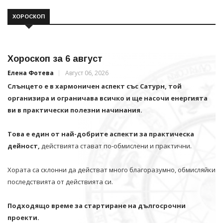
ХОРОСКОП
Хороскоп за 6 август
Елена Фотева
Август 06, 2026
Слънцето е в хармоничен аспект със Сатурн, той
организира и ограничава всичко и щe насочи енергията
ви в практически полезни начинания.
Това е един от най-добрите аспекти за практическа
дейност,
действията стават по-обмислени и практични.
Хората са склонни да действат много благоразумно, обмисляйки
последствията от действията си.
Подходящо време за стартиране на дългосрочни
проекти.