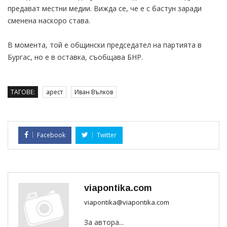
предават местни медии. Вижда се, че е с бастун заради
сменена наскоро става.
В момента, той е общински председател на партията в
Бургас, но е в оставка, съобщава БНР.
ТАГОВЕ:
арест
Иван Вълков
Facebook
Twitter
viapontika.com
viapontika@viapontika.com
За автора...