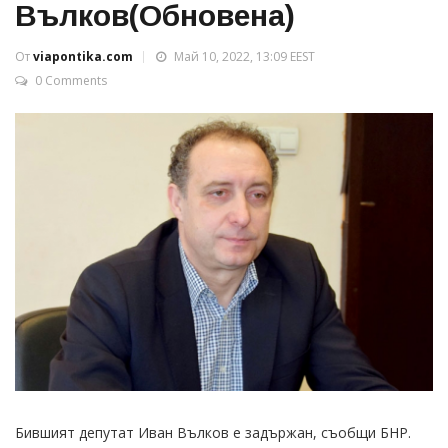
Вълков(Обновена)
От
viapontika.com
Май 10, 2022, 13:09 EEST
0 Comments
Бившият депутат Иван Вълков е задържан, съобщи БНР.