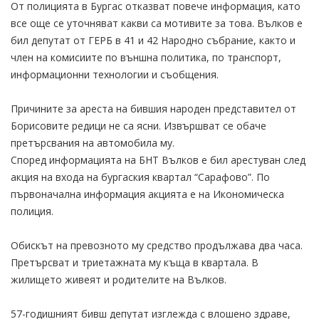
От полицията в Бургас отказват повече информация, като
все още се уточняват какви са мотивите за това. Вълков е
бил депутат от ГЕРБ в 41 и 42 Народно събрание, както и
член на комисиите по външна политика, по транспорт,
информационни технологии и съобщения.
Причините за ареста на бившия народен представител от
Борисовите редици не са ясни. Извършват се обаче
претърсвания на автомобила му.
Според информацията на БНТ Вълков е бил арестуван след
акция на входа на бургаския квартал “Сарафово”. По
първоначална информация акцията е на Икономическа
полиция.
Обискът на превозното му средство продължава два часа.
Претърсват и триетажната му къща в квартала. В
жилището живеят и родителите на Вълков.
57-годишният бивш депутат изглежда с влошено здраве,