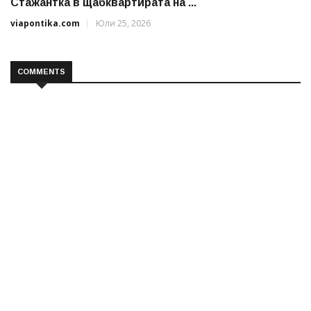
Стажантка в щабквартирата на ...
viapontika.com
Юли 25, 2026
COMMENTS