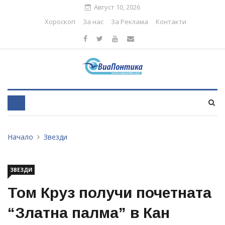
Август 10, 2026
Хороскоп
За нас
За Реклама
Контакти
Начало
Звезди
ЗВЕЗДИ
Том Круз получи почетната
“Златна палма” в Кан