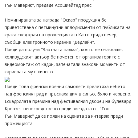
Гън:Маверик", предаде Асошиейтед прес.
Номинираната за награда "Оскар" продукция бе
приветствана с петминутни аплодисменти от публиката на
крака след края на прожекцията в Кан в сряда вечер,
съобщи електронното издание "Дедлайн".
Преди да получи "Златната палма", която не очакваше,
холивудският актьор бе почетен от организаторите с
видеомонтаж от кадри, запечатали знакови моменти от
кариерата му в киното.
Преди това френски военни самолети прелетяха небето
над френския град и пръснаха дим в синьо, бяло и червено.
Ескадрилата премина над фестивалния дворец на булевард
Кроазет непосредствено преди звездата от "Топ
Гън:Маверик" да се появи на сцената за интервю преди
прожекцията.