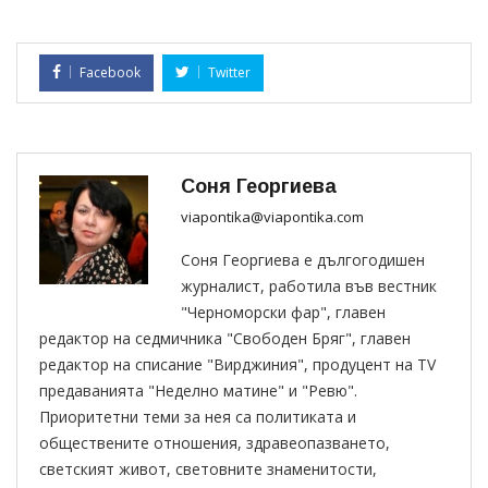
Facebook
Twitter
Соня Георгиева
viapontika@viapontika.com
Соня Георгиева е дългогодишен
журналист, работила във вестник
"Черноморски фар", главен
редактор на седмичника "Свободен Бряг", главен
редактор на списание "Вирджиния", продуцент на TV
предаванията "Неделно матине" и "Ревю".
Приоритетни теми за нея са политиката и
обществените отношения, здравеопазването,
светският живот, световните знаменитости,