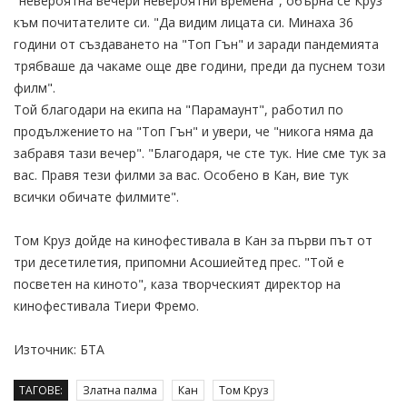
"невероятна вечери невероятни времена", обърна се Круз
към почитателите си. "Да видим лицата си. Минаха 36
години от създаването на "Топ Гън" и заради пандемията
трябваше да чакаме още две години, преди да пуснем този
филм".
Той благодари на екипа на "Парамаунт", работил по
продължението на "Топ Гън" и увери, че "никога няма да
забравя тази вечер". "Благодаря, че сте тук. Ние сме тук за
вас. Правя тези филми за вас. Особено в Кан, вие тук
всички обичате филмите".
Том Круз дойде на кинофестивала в Кан за първи път от
три десетилетия, припомни Асошиейтед прес. "Той е
посветен на киното", каза творческият директор на
кинофестивала Тиери Фремо.
Източник: БТА
ТАГОВЕ:
Златна палма
Кан
Том Круз