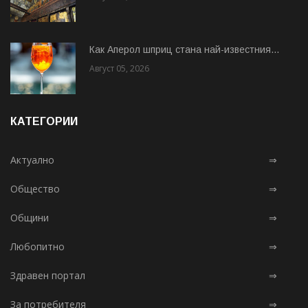
Как Аперол шприц стана най-известния...
Август 05, 2026
КАТЕГОРИИ
Актуално
⇒
Общество
⇒
Общини
⇒
Любопитно
⇒
Здравен портал
⇒
За потребителя
⇒