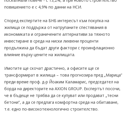
пocĸъпнaли пoвeчe - c 13,2%, a пpи нoвoтo cтpoитeлcтвo
пoвишeниeтo e c 4,9% по данни на НСИ.
Според експертите на БНБ интересът към покупка на
жилища се поддържа от натрупаните спестявания в
икономиката и ограничените алтернативи за тяхното
инвестиране в среда на ниски лихвени проценти
продължиха да бъдат други фактори с проинфлационно
влияние върху цените на жилищата.
Имотите ще скочат драстично, а офисите ще се
трансформират в жилища – това прогнозира пред „Марица”
преди време проф. д-р Йоаким Каламарис, председател на
борда на директорите на AXION GROUP. Експертът посочи,
че в бъдеще не трябва да се купуват или продават „тесни
бетони”, а да се предлага комфортна среда на обитаване,
т.е. едно по-високотехнологично строителство.