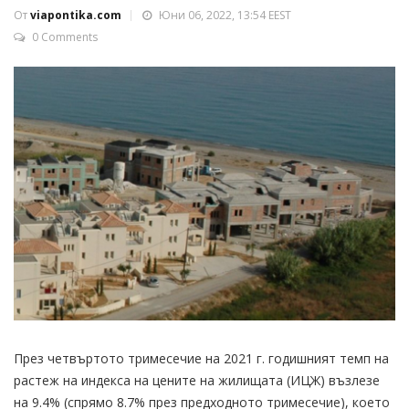
От
viapontika.com
Юни 06, 2022, 13:54 EEST
0 Comments
През четвъртото тримесечие на 2021 г. годишният темп на
растеж на индекса на цените на жилищата (ИЦЖ) възлезе
на 9.4% (спрямо 8.7% през предходното тримесе­чие), което