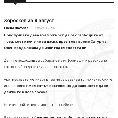
Хороскоп за 9 август
Елена Фотева
Август 08, 2026
Новолунието дава възможност да се освободите от
това, което вече не ви пасва, през това време Сатурн в
Овен продължава да изпитва смелостта ви.
Денят е подходящ за събиране на информация и разбиране
какво трябва да се случи по-нататък.
Ако чувствате, че животът ви не се развива точно както бихте
искали,
сега е моментът постепенно да започнете да се
движите в нова посока.
Не изисквайте невъзможното от себе си.
Възползвайте от
благоприятните обстоятелства, които