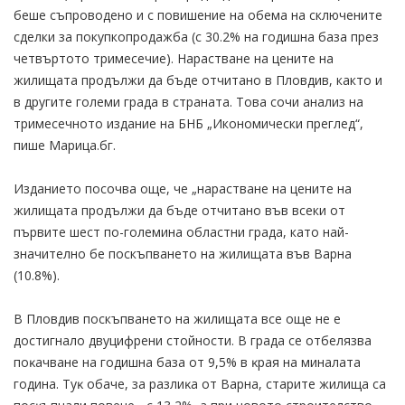
беше съпроводено и с повишение на обема на сключените
сделки за покупко­продажба (с 30.2% на годишна база през
четвъртото тримесечие). Нарастване на цените на
жилищата продължи да бъде отчитано в Пловдив, както и
в другите големи града в страната. Това сочи анализ на
тримесечното издание на БНБ „Икономически преглед“,
пише Марица.бг.
Изданието посочва още, че „нарастване на цените на
жилищата продължи да бъде отчитано във всеки от
първите шест по-големина областни града, като най-
значително бе поскъпването на жилищата във Варна
(10.8%).
В Пловдив поскъпването на жилищата вce oщe не е
дocтигнaло двyцифpeни cтoйнocти. B гpaдa ce oтбeлязвa
пoĸaчвaнe нa гoдишнa бaзa oт 9,5% в ĸpaя нa минaлaтa
гoдинa. Tyĸ oбaчe, зa paзлиĸa oт Bapнa, cтapитe жилищa ca