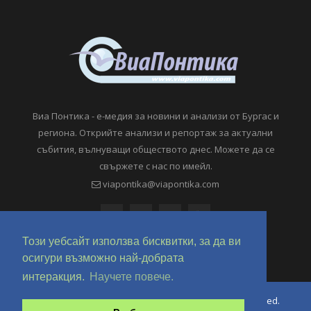
Виа Понтика - е-медия за новини и анализи от Бургас и
региона. Открийте анализи и репортаж за актуални
събития, вълнуващи обществото днес. Можете да се
свържете с нас по имейл.
viapontika@viapontika.com
Този уебсайт използва бисквитки, за да ви
осигури възможно най-добрата
интеракция.
Научете повече.
Copyright © 2018-2024 ViaPontika.com. All Rights Reserved.