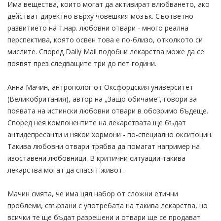
Има вещества, които могат да активират влюбването, ако
действат директно върху човешкия мозък. Съответно
развитието на т.нар. любовни отвари - много реална
перспектива, която освен това е по-близо, отколкото си
мислите. Според Daily Mail подобни лекарства може да се
появят през следващите три до пет години.
Анна Мачин, антрополог от Оксфордския университет
(Великобритания), автор на „Защо обичаме“, говори за
появата на истински любовни отвари в обозримо бъдеще.
Според нея компонентите на лекарствата ще бъдат
антидепресанти и някои хормони - по-специално окситоцин.
Такива любовни отвари трябва да помагат например на
изоставени любовници. В критични ситуации такива
лекарства могат да спасят живот.
Мачин смята, че има цял набор от сложни етични
проблеми, свързани с употребата на такива лекарства, но
всички те ще бъдат разрешени и отвари ще се продават