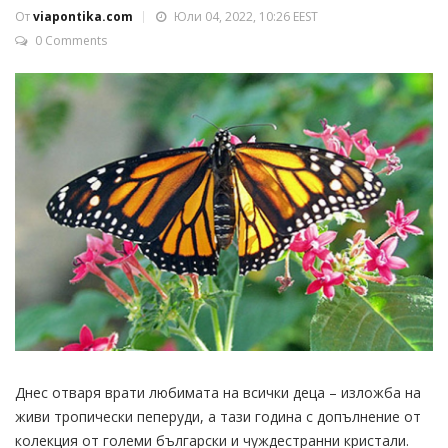
От
viapontika.com
Юли 04, 2022, 10:26 EEST
0 Comments
Днес отваря врати любимата на всички деца – изложба на
живи тропически пеперуди, а тази година с допълнение от
колекция от големи български и чуждестранни кристали.