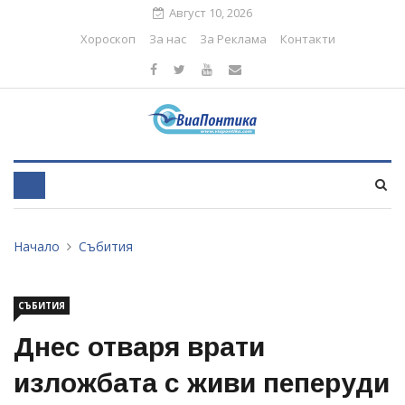
Август 10, 2026
Хороскоп
За нас
За Реклама
Контакти
Начало
Събития
СЪБИТИЯ
Днес отваря врати
изложбата с живи пеперуди