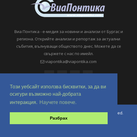
Виа Понтика - е-медия за новини и анализи от Бургас и
региона. Открийте анализи и репортаж за актуални
събития, вълнуващи обществото днес. Можете да се
свържете с нас по имейл.
viapontika@viapontika.com
Този уебсайт използва бисквитки, за да ви
осигури възможно най-добрата
интеракция.
Научете повече.
Copyright © 2018-2024 ViaPontika.com. All Rights Reserved.
Разбрах
Development @ OverHertz Ltd
Ω
За нас
За Реклама
Контакти