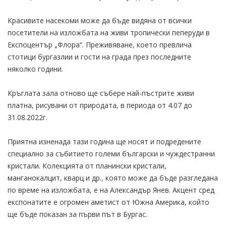
Красивите насекоми може да бъде видяна от всички
посетители на изложбата на живи тропически пеперуди в
Експоцентър „Флора“. Преживяване, което превлича
стотици бургазлии и гости на града през последните
няколко години.
Кръглата зала отново ще събере най-пъстрите живи
платна, рисувани от природата, в периода от 4.07 до
31.08.2022г.
Приятна изненада тази година ще носят и подредените
специално за събитието големи български и чуждестранни
кристали. Колекцията от планински кристали,
манганокалцит, кварц и др., която може да бъде разгледана
по време на изложбата, е на Александър Янев. Акцент сред
експонатите е огромен аметист от Южна Америка, който
ще бъде показан за първи път в Бургас.