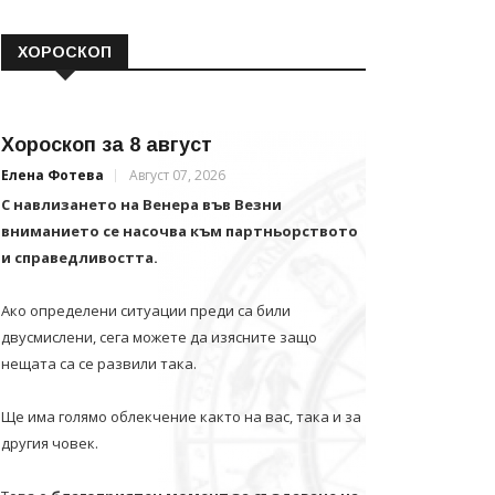
ХОРОСКОП
Хороскоп за 8 август
Елена Фотева
Август 07, 2026
С навлизането на Венера във Везни
вниманието се насочва към партньорството
и справедливостта.
Ако определени ситуации преди са били
двусмислени, сега можете да изясните защо
нещата са се развили така.
Ще има голямо облекчение както на вас, така и за
другия човек.