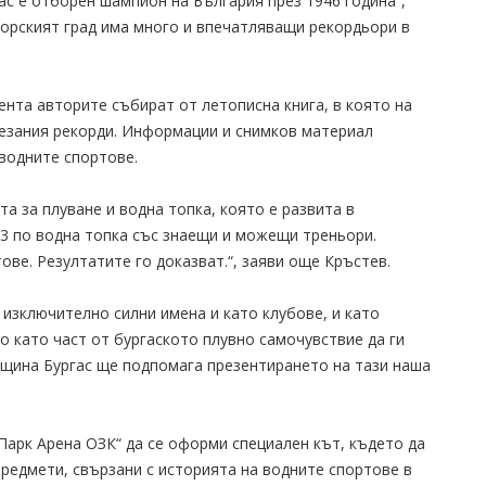
ас е отборен шампион на България през 1946 година“,
морският град има много и впечатляващи рекордьори в
нта авторите събират от летописна книга, в която на
тезания рекорди. Информации и снимков материал
водните спортове.
та за плуване и водна топка, която е развита в
 3 по водна топка със знаещи и можещи треньори.
ове. Резултатите го доказват.“, заяви още Кръстев.
 изключително силни имена и като клубове, и като
о като част от бургаското плувно самочувствие да ги
бщина Бургас ще подпомага презентирането на тази наша
Парк Арена ОЗК“ да се оформи специален кът, където да
предмети, свързани с историята на водните спортове в