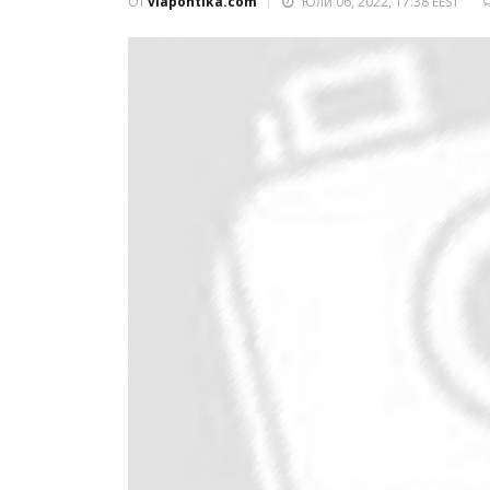
От
viapontika.com
Юли 06, 2022, 17:38 EEST