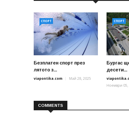
СПОРТ
СПОРТ
Безплатен спорт през
Бургас щ
лятото з...
десети...
viapontika.com
Май 28, 2025
viapontika
Ноември 05,
COMMENTS