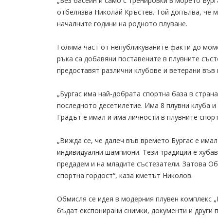
„Без басейн и само с тренировки в морето Бург
отбелязва Николай Кръстев. Той допълва, че 
началните години на родното плуване.
Голяма част от непубликуваните факти до моме
ръка са добавяни поставените в плувните със
предоставят различни клубове и ветерани във 
„Бургас има най-добрата спортна база в страна
последното десетилетие. Има 8 плувни клуба и
Градът е имал и има личности в плувните спорт
„Вижда се, че далеч във времето Бургас е имал
индивидуални шампиони. Тези традиции е хубав
предадем и на младите състезатели. Затова О
спортна гордост“, каза кметът Николов.
Обмисля се идея в модерния плувен комплекс „
бъдат експонирани снимки, документи и други 