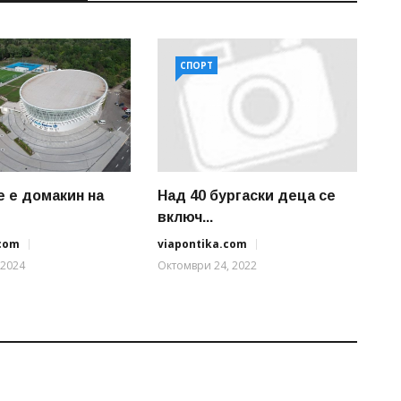
СПОРТ
е е домакин на
Над 40 бургаски деца се
включ...
.com
viapontika.com
 2024
Октомври 24, 2022