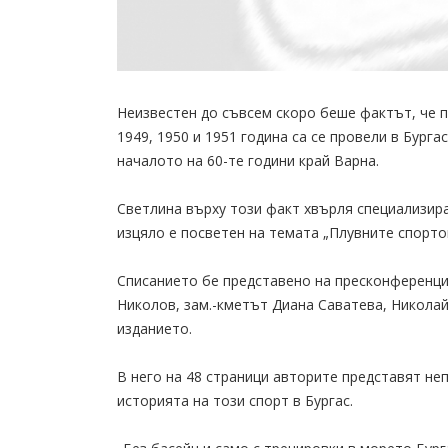
Неизвестен до съвсем скоро беше фактът, че п
1949, 1950 и 1951 година са се провели в Бург
началото на 60-те години край Варна.
Светлина върху този факт хвърля специализира
изцяло е посветен на темата „Плувните спортов
Списанието бе представено на пресконференци
Николов, зам.-кметът Диана Саватева, Никола
изданието.
В него на 48 страници авторите представят не
историята на този спорт в Бургас.