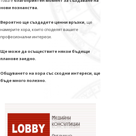
Това е
благоприятен момент за създаване на
нови познанства.
Вероятно ще създадете ценни връзки,
ще
намерите хора, които споделят вашите
професионални интереси.
Ще може да осъществите някои бъдещи
планове заедно.
Общуването на хора със сходни интереси, ще
бъде много полезно.