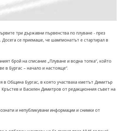
ървите три държавни първенства по плуване - през
ас. Досега се приемаше, че шампионатът е стартирал в
ният брой на списание „Плуване и водна топка“, който
е в Бургас – начало и настояще“.
я в Община Бургас, в която участваха кметът Димитър
й Кръстев и Василен Димитров от редакционния съвет на
познати и непубликувани информации и снимки от