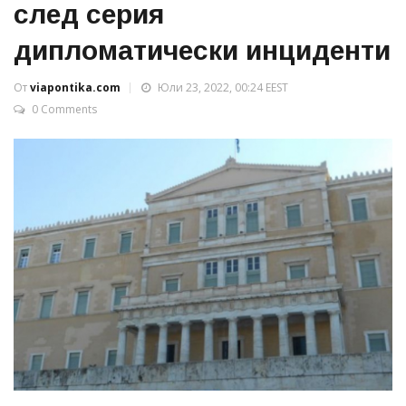
след серия
дипломатически инциденти
От
viapontika.com
Юли 23, 2022, 00:24 EEST
0 Comments