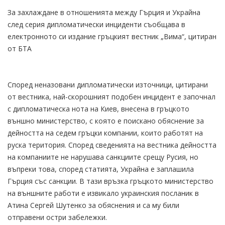
За захлаждане в отношенията между Гърция и Украйна
след серия дипломатически инциденти съобщава в
електронното си издание гръцкият вестник „Вима“, цитиран
от БТА
Според неназовани дипломатически източници, цитирани
от вестника, най-скорошният подобен инцидент е започнал
с дипломатическа нота на Киев, внесена в гръцкото
външно министерство, с която е поискано обяснение за
дейността на седем гръцки компании, които работят на
руска територия. Според сведенията на вестника дейността
на компаниите не нарушава санкциите срещу Русия, но
въпреки това, според статията, Украйна е заплашила
Гърция със санкции. В тази връзка гръцкото министерство
на външните работи е извикало украинския посланик в
Атина Сергей Шутенко за обяснения и са му били
отправени остри забележки.