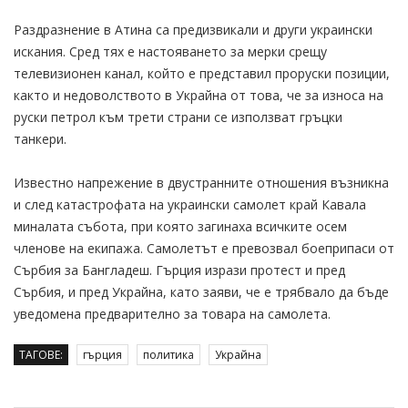
Раздразнение в Атина са предизвикали и други украински
искания. Сред тях е настояването за мерки срещу
телевизионен канал, който е представил проруски позиции,
както и недоволството в Украйна от това, че за износа на
руски петрол към трети страни се използват гръцки
танкери.
Известно напрежение в двустранните отношения възникна
и след катастрофата на украински самолет край Кавала
миналата събота, при която загинаха всичките осем
членове на екипажа. Самолетът е превозвал боеприпаси от
Сърбия за Бангладеш. Гърция изрази протест и пред
Сърбия, и пред Украйна, като заяви, че е трябвало да бъде
уведомена предварително за товара на самолета.
ТАГОВЕ:
гърция
политика
Украйна