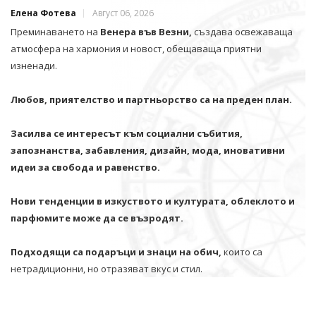
Елена Фотева
Август 06, 2026
Преминаването на
Венера във Везни,
създава освежаваща
атмосфера на хармония и новост, обещаваща приятни
изненади.
Любов, приятелство и партньорство са на преден план.
Засилва се интересът към социални събития,
запознанства, забавления, дизайн, мода, иновативни
идеи за свобода и равенство.
Нови тенденции в изкуството и културата, облеклото и
парфюмите може да се възродят.
Подходящи са подаръци и знаци на обич,
които са
нетрадиционни, но отразяват вкус и стил.