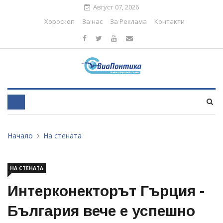
Август 07, 2026
Хороскоп
За нас
За Реклама
Контакти
Начало
На стената
НА СТЕНАТА
Интерконекторът Гърция -
България вече е успешно