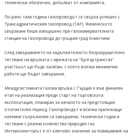
технически обезпечен, допълват от компанията.
По-рано тази година газопроводът се свърза успешно с
Трансадриатическия газопровод (ТАР). Физическото
свързване беше извършено при газоизмервателната
станция на газопровода до гръцкия град Комотини.
След завършването на задължителното безразрушително
тестване на връзката с мрежата на "Булгартрансгаз"
участъкът ще бъде засипан, с което всички механични
работи ще бъдат завършени.
Междусистемната газова връзка с Гърция е във финален
етап на реализация преди старт на търговската
експлоатация, планиран за началото на предстоящия
отоплителен период. Газопроводът и всички прилежащи
наземни съоръжения са завършени, технически годни и
тествани с реални количества природен газ.
Интерконекторът е от ключово значение за повишаване на