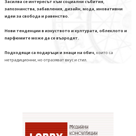
Засилва се интересът към социални събития,
запознанства, забавления, дизайн, мода, иновативни
идеи за свобода и равенство.
Нови тенденции в изкуството и културата, облеклото и
парфюмите може да се възродят.
Подходящи са подаръци и знаци на обич,
които са
нетрадиционни, но отразяват вкус и стил.