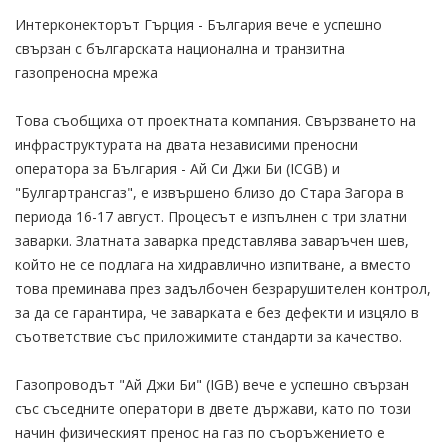
Интерконекторът Гърция - България вече е успешно
свързан с българската национална и транзитна
газопреносна мрежа
Това съобщиха от проектната компания. Свързването на
инфраструктурата на двата независими преносни
оператора за България - Ай Си Джи Би (ICGB) и
"Булгартрансгаз", е извършено близо до Стара Загора в
периода 16-17 август. Процесът е изпълнен с три златни
заварки. Златната заварка представлява заваръчен шев,
който не се подлага на хидравлично изпитване, а вместо
това преминава през задълбочен безрарушителен контрол,
за да се гарантира, че заварката е без дефекти и изцяло в
съответствие със приложимите стандарти за качество.
Газопроводът "Ай Джи Би" (IGB) вече е успешно свързан
със съседните оператори в двете държави, като по този
начин физическият пренос на газ по съоръжението е