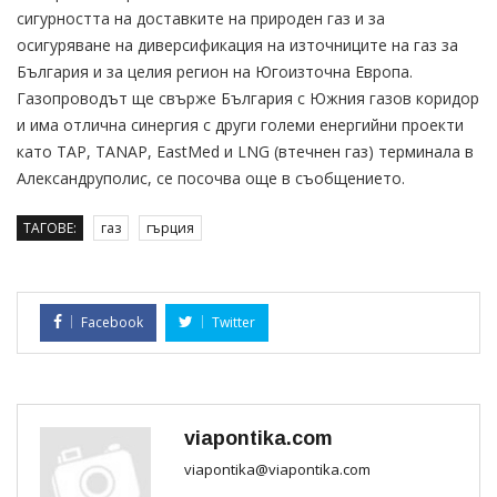
сигурността на доставките на природен газ и за
осигуряване на диверсификация на източниците на газ за
България и за целия регион на Югоизточна Европа.
Газопроводът ще свърже България с Южния газов коридор
и има отлична синергия с други големи енергийни проекти
като ТАР, TANAP, EastMed и LNG (втечнен газ) терминала в
Александруполис, се посочва още в съобщението.
ТАГОВЕ:
газ
гърция
Facebook
Twitter
viapontika.com
viapontika@viapontika.com