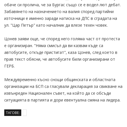
обаче си пролича, че за Бургас също се е водел лют дебат.
Забавянето на назначението на валия според партийни
източници е именно заради натиска на ДПС в сградата на
ул. "Цар Петър" като началник да влезе техен човек.
Цонев заяви още, че според него голяма част от протеста
е организиран. "Няма смисъл да ви казвам къде са
автобусите, откъде пристигат", каза Цонев, след което в
прав текст обясни, че автобусите били организирани от
ГЕРБ.
Междувременно късно снощи общинската и областната
организации на БСП са гласували декларация за свикване на
извънреден Национален съвет, на който да се обсъди
ситуацията в партията и дори евентуална смяна на лидера.
ТАГОВЕ: