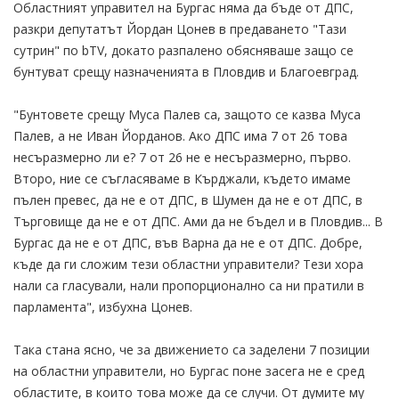
Областният управител на Бургас няма да бъде от ДПС,
разкри депутатът Йордан Цонев в предаването "Тази
сутрин" по bTV, докато разпалено обясняваше защо се
бунтуват срещу назначенията в Пловдив и Благоевград.
"Бунтовете срещу Муса Палев са, защото се казва Муса
Палев, а не Иван Йорданов. Ако ДПС има 7 от 26 това
несъразмерно ли е? 7 от 26 не е несъразмерно, първо.
Второ, ние се съгласяваме в Кърджали, където имаме
пълен превес, да не е от ДПС, в Шумен да не е от ДПС, в
Търговище да не е от ДПС. Ами да не бъдел и в Пловдив... В
Бургас да не е от ДПС, във Варна да не е от ДПС. Добре,
къде да ги сложим тези областни управители? Тези хора
нали са гласували, нали пропорционално са ни пратили в
парламента", избухна Цонев.
Така стана ясно, че за движението са заделени 7 позиции
на областни управители, но Бургас поне засега не е сред
областите, в които това може да се случи. От думите му