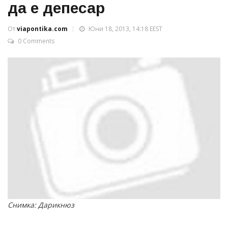
да е депесар
От
viapontika.com
Юни 18, 2013, 14:18 EEST
0 Comments
Снимка: Дарикнюз