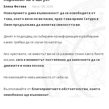
Елена Фотева
Август 08, 2026
Новолунието дава възможност да се освободите от
това, което вече не ви пасва, през това време Сатурн в
Овен продължава да изпитва смелостта ви.
Денят е подходящ за събиране на информация и разбиране
какво трябва да се случи по-нататък.
Ако чувствате, че животът ви не се развива точно както бихте
искали,
сега е моментът постепенно да започнете да се
движите в нова посока.
Не изисквайте невъзможното от себе си.
Възползвайте от
благоприятните обстоятелства, които
неизбежно ще възникнат.