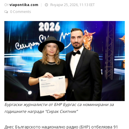
От
viapontika.com
Януари 25, 2026, 11:13 EET
0 Comments
Бургаски журналисти от БНР Бургас са номинирани за
годишните награди “Сирак Скитник”
Днес Българското национално радио (БНР) отбелязва 91