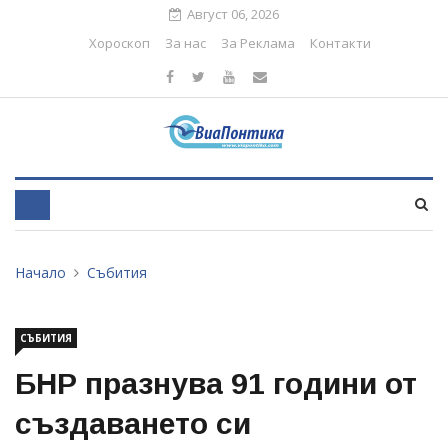
Август 06, 2026
Хороскоп
За нас
За Реклама
Контакти
Начало
Събития
СЪБИТИЯ
БНР празнува 91 години от
създаването си