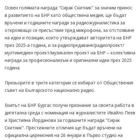
Освен голямата награда "Сирак Скитник" за значим принос
в развитието на БНР като обществена медия, ще бъдат
връчени и годишните награди за радиожурналистика за
открояващо се присъствие пред микрофона, за отстояване
на идеи и позиции, които утвърждават авторитета на БНР
през 2025-а година, и за радиопредаване/радиопроект/
мултимедиен проект/музикален проект на БНР – колективна
награда за професионализъм и оригинални идеи през 2025
година.
Призьорите в трите категории се избират от Обществения
съвет на Българското национално радио.
Екипът на БНР Бургас получи признание за своята работа в
дигитална среда с номинация на журналистите Ивайло Пеев
и Християна Йорданова за годишните награди "Сирак
Скитник". Престижните отличия ще бъдат връчени на
официална церемония на 26 януари в Първо студио на