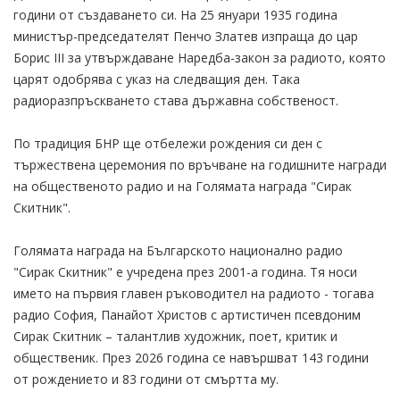
години от създаването си. На 25 януари 1935 година
министър-председателят Пенчо Златев изпраща до цар
Борис III за утвърждаване Наредба-закон за радиото, която
царят одобрява с указ на следващия ден. Така
радиоразпръскването става държавна собственост.
По традиция БНР ще отбележи рождения си ден с
тържествена церемония по връчване на годишните награди
на общественото радио и на Голямата награда "Сирак
Скитник".
Голямата награда на Българското национално радио
"Сирак Скитник" е учредена през 2001-а година. Тя носи
името на първия главен ръководител на радиото - тогава
радио София, Панайот Христов с артистичен псевдоним
Сирак Скитник – талантлив художник, поет, критик и
общественик. През 2026 година се навършват 143 години
от рождението и 83 години от смъртта му.