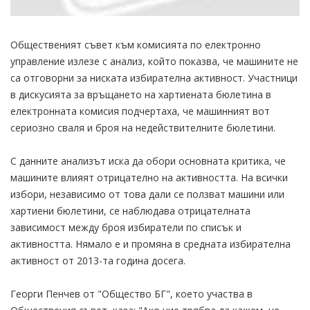
Общественият съвет към комисията по електронно
управление излезе с анализ, който показва, че машините не
са отговорни за ниската избирателна активност. Участници
в дискусията за връщането на хартиената бюлетина в
електронната комисия подчертаха, че машинният вот
сериозно сваля и броя на недействителните бюлетини.
С данните анализът иска да обори основната критика, че
машините влияят отрицателно на активността. На всички
избори, независимо от това дали се ползват машини или
хартиени бюлетини, се наблюдава отрицателната
зависимост между броя избиратели по списък и
активността. Нямало е и промяна в средната избирателна
активност от 2013-та година досега.
Георги Пенчев от "Общество БГ", което участва в