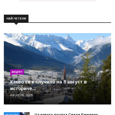
НАЙ-ЧЕТЕНИ
АКЦЕНТ
Какво се е случило на 8 август в
историче...
Август 08, 2026
Църквата почита Свeти Емилиан
ОБЩЕСТВО