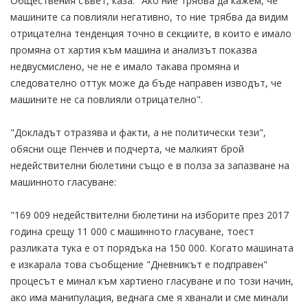
Обществения съвет, каза: "Ако ние трябва да кажем, че
машините са повлияли негативно, то ние трябва да видим
отрицателна тенденция точно в секциите, в които е имало
промяна от хартия към машина и анализът показва
недвусмислено, че не е имало такава промяна и
следователно оттук може да бъде направен изводът, че
машините не са повлияли отрицателно".
"Докладът отразява и факти, а не политически тези",
обясни още Пенчев и подчерта, че малкият брой
недействителни бюлетини също е в полза за запазване на
машинното гласуване:
"169 009 недействителни бюлетини на изборите през 2017
година срещу 11 000 с машинното гласуване, тоест
разликата тука е от порядъка на 150 000. Когато машината
е изкарала това съобщение "Дневникът е подправен"
процесът е минал към хартиено гласуване и по този начин,
ако има манипулация, веднага сме я хванали и сме минали