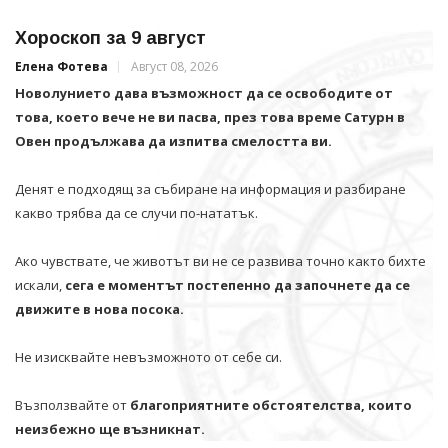
Хороскоп за 9 август
Елена Фотева
Август 08, 2026
Новолунието дава възможност да се освободите от
това, което вече не ви пасва, през това време Сатурн в
Овен продължава да изпитва смелостта ви.
Денят е подходящ за събиране на информация и разбиране
какво трябва да се случи по-нататък.
Ако чувствате, че животът ви не се развива точно както бихте
искали,
сега е моментът постепенно да започнете да се
движите в нова посока.
Не изисквайте невъзможното от себе си.
Възползвайте от
благоприятните обстоятелства, които
неизбежно ще възникнат.