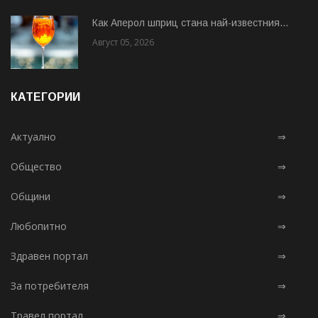
Как Аперол шприц стана най-известния...
Август 05, 2026
КАТЕГОРИИ
Актуално
⇒
Общество
⇒
Общини
⇒
Любопитно
⇒
Здравен портал
⇒
За потребителя
⇒
Травел портал
⇒